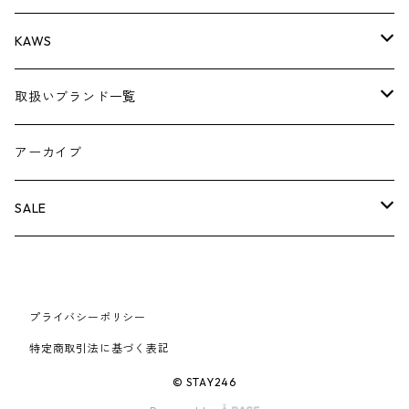
AIR JORDAN 3
コラボレーション
小物
シューズ
バッグ
キャップ・ハット
パンツ
ジャケット
シャツ
ロンTEE
Tシャツ
KAWS
AIR JORDAN 4
×THE NORTH FACE
シーズンアイテム
小物
シューズ
バッグ
キャップ
パンツ
ジャケット
スウェット/ニット
ロンTEE
アパレル
取扱いブランド一覧
AIR JORDAN 5
×COMME des GARCONS
26SS
BOX LOGOアイテム
小物
シューズ
バッグ
キャップ・ハット
パンツ
ジャケット
スウェット/ニット
小物
A
アーカイブ
AIR JORDAN 6
×UNDERCOVER
25FW
パーカー/クルーネック
A BATHING APE
小物
小物
バッグ
キャップ・ハット
パンツ
シャツ
B
SALE
AIR JORDAN 11
×NIKE
25SS
ロンT
adidas
BBC
シューズ
バッグ
ジャケット
C
SUPREME
AIR FORCE 1
×VANS
24AW
Tシャツ
At Last ＆ Co
Bass Pro Shops
COOTIE PRODUCTIONS
ジャケット
小物
シューズ
パンツ
D
At Last ＆ Co
プライバシーポリシー
AIR MAX
特定商取引法に基づく表記
×Burberry
24SS
キャップ
ARC'TERYX
BEN DAVIS
Clarks
スウェット/パーカー
DESCENDANT
小物
キャップ
E
TENDERLOIN
© STAY246
AIR MORE UPTEMPO
×Tiffany
23AW