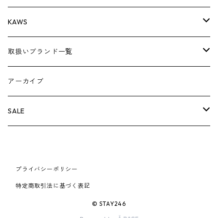
AIR JORDAN 3
コラボレーション
小物
シューズ
バッグ
キャップ・ハット
パンツ
ジャケット
シャツ
ロンTEE
Tシャツ
KAWS
AIR JORDAN 4
×THE NORTH FACE
シーズンアイテム
小物
シューズ
バッグ
キャップ
パンツ
ジャケット
スウェット/ニット
ロンTEE
アパレル
取扱いブランド一覧
AIR JORDAN 5
×COMME des GARCONS
26SS
BOX LOGOアイテム
小物
シューズ
バッグ
キャップ・ハット
パンツ
ジャケット
スウェット/ニット
小物
A
アーカイブ
AIR JORDAN 6
×UNDERCOVER
25FW
パーカー/クルーネック
A BATHING APE
小物
小物
バッグ
キャップ・ハット
パンツ
シャツ
B
SALE
AIR JORDAN 11
×NIKE
25SS
ロンT
adidas
BBC
シューズ
バッグ
ジャケット
C
SUPREME
AIR FORCE 1
×VANS
24AW
Tシャツ
At Last ＆ Co
Bass Pro Shops
COOTIE PRODUCTIONS
ジャケット
小物
シューズ
パンツ
D
At Last ＆ Co
プライバシーポリシー
AIR MAX
特定商取引法に基づく表記
×Burberry
24SS
キャップ
ARC'TERYX
BEN DAVIS
Clarks
スウェット/パーカー
DESCENDANT
小物
キャップ
E
TENDERLOIN
© STAY246
AIR MORE UPTEMPO
×Tiffany
23AW