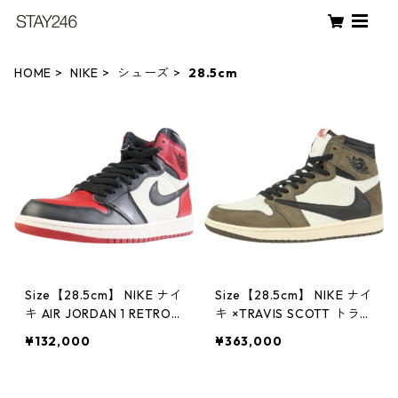
HOME
NIKE
シューズ
28.5cm
Size【28.5cm】 NIKE ナイ
Size【28.5cm】 NIKE ナイ
キ AIR JORDAN 1 RETRO
キ ×TRAVIS SCOTT トラ
HIGH OG Bred Toe 5550
ヴィス スコット AIR JORD
¥132,000
¥363,000
88-610 スニーカー 黒赤
AN エアジョーダン 1 HIGH
【新古品・未使用品】 20
OG TS SP CD4487-100
767438
スニーカー 茶 【新古品・