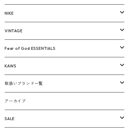
バッグ
キャップ・ハット
パンツ
ジャケット
シャツ
スウェット/ニット
ロンTEE
Tシャツ
NIKE
シューズ
バッグ
キャップ・ハット
パンツ
ジャケット
シャツ
スウェット/ニット
ロンTEE
シューズ
VINTAGE
AIR JORDAN 1
小物
シューズ
バッグ
キャップ・ハット
パンツ
ジャケット
シャツ
スウェット/ニット
アパレル・小物
Tシャツ
Fear of God ESSENTIALS
AIR JORDAN 3
コラボレーション
小物
シューズ
バッグ
キャップ・ハット
パンツ
ジャケット
シャツ
ロンTEE
Tシャツ
KAWS
AIR JORDAN 4
×THE NORTH FACE
シーズンアイテム
小物
シューズ
バッグ
キャップ
パンツ
ジャケット
スウェット/ニット
ロンTEE
アパレル
取扱いブランド一覧
AIR JORDAN 5
×COMME des GARCONS
26SS
BOX LOGOアイテム
小物
シューズ
バッグ
キャップ・ハット
パンツ
ジャケット
スウェット/ニット
小物
A
アーカイブ
AIR JORDAN 6
×UNDERCOVER
25FW
パーカー/クルーネック
A BATHING APE
小物
小物
バッグ
キャップ・ハット
パンツ
シャツ
B
SALE