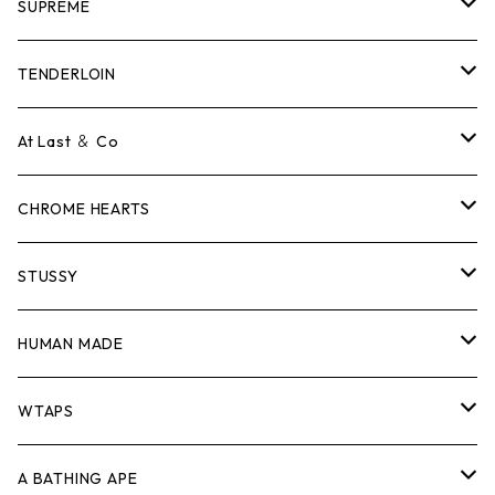
SUPREME
Tシャツ
TENDERLOIN
ロンTEE
Tシャツ
At Last ＆ Co
スウェット/ニット
ロンTEE
Tシャツ
CHROME HEARTS
シャツ
スウェット/ニット
ロンTEE
Tシャツ
STUSSY
ジャケット
シャツ
スウェット/ニット
ロンTEE
Tシャツ
HUMAN MADE
パンツ
ジャケット
シャツ
スウェット/ニット
ロンTEE
Tシャツ
WTAPS
キャップ・ハット
パンツ
ジャケット
シャツ
スウェット/ニット
ロンT
Tシャツ
A BATHING APE