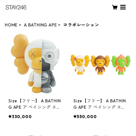
HOME
A BATHING APE
コラボレーション
Size【フリー】 A BATHIN
Size【フリー】 A BATHIN
G APE ア ベイシング エイ
G APE ア ベイシング エイ
プ ×Original Fake オリジ
プ ×KAWS 2005 Baby Mil
¥330,000
¥550,000
ナルフェイク 11SS KAWS
o Set 3体セット ベビーマ
MILO 人体模型マイロフィ
イロ エイプルフ ベビーリ
ギュア 白 【新古品・未使
ム マルチ 【中古品-非常