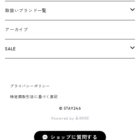
AIR JORDAN 4
×THE NORTH FACE
シーズンアイテム
小物
シューズ
バッグ
キャップ
パンツ
ジャケット
スウェット/ニット
ロンTEE
アパレル
取扱いブランド一覧
AIR JORDAN 5
×COMME des GARCONS
26SS
BOX LOGOアイテム
小物
シューズ
バッグ
キャップ・ハット
パンツ
ジャケット
スウェット/ニット
小物
A
アーカイブ
AIR JORDAN 6
×UNDERCOVER
25FW
パーカー/クルーネック
A BATHING APE
小物
小物
バッグ
キャップ・ハット
パンツ
シャツ
B
SALE
AIR JORDAN 11
×NIKE
25SS
ロンT
adidas
BBC
シューズ
バッグ
ジャケット
C
SUPREME
AIR FORCE 1
×VANS
24AW
Tシャツ
At Last ＆ Co
Bass Pro Shops
COOTIE PRODUCTIONS
ジャケット
小物
シューズ
パンツ
D
At Last ＆ Co
プライバシーポリシー
AIR MAX
特定商取引法に基づく表記
×Burberry
24SS
キャップ
ARC'TERYX
BEN DAVIS
Clarks
スウェット/パーカー
DESCENDANT
小物
キャップ
E
TENDERLOIN
© STAY246
AIR MORE UPTEMPO
×Tiffany
23AW
Powered by
ALICE HOLLYWOOD
BALENCIAGA
CHROME HEARTS
シャツ
drew house
EVANGELION:95
ジャケット
シャークアイテム
バッグ
F
CHROME HEARTS
AIR FOAMPOSITE
23SS
ASICS
ショップに質問する
Buffer
CHALLENGER
ロンT