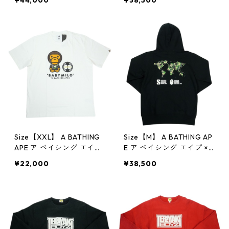
¥44,000
¥38,500
ollection Away Jersey W
Collection Away Jersey
hite サッカージャージ 白
White サッカージャージ
【新古品・未使用品】 30
白 【新古品・未使用品】
012446
30012449
Size【XXL】 A BATHING
Size【M】 A BATHING AP
APE ア ベイシング エイプ
E ア ベイシング エイプ ×S
×adidas BAPE SSL MILO T
OLEBOX HOODIE パーカ
¥22,000
¥38,500
EE WHITE Tシャツ 白
ー 黒 【新古品・未使用
【新古品・未使用品】 30
品】 30012788
012791