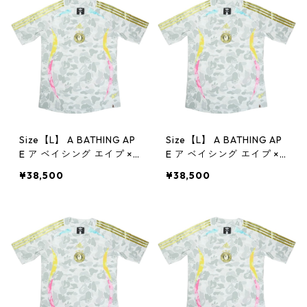
用品】 10199547
に良い】【中古】 206104
61
Size【L】 A BATHING AP
Size【L】 A BATHING AP
E ア ベイシング エイプ ×a
E ア ベイシング エイプ ×a
didas 26SS World Cup C
didas 26SS World Cup C
¥38,500
¥38,500
ollection Away Jersey W
ollection Away Jersey W
hite サッカージャージ 白
hite サッカージャージ 白
【新古品・未使用品】 30
【新古品・未使用品】 30
012107
012448