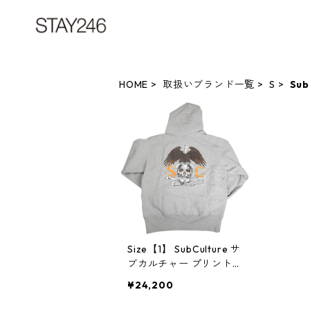
HOME
取扱いブランド一覧
S
Sub
Size【1】 SubCulture サ
ブカルチャー プリント
プルオーバースウェット
¥24,200
SCHP-LTD01 灰 【中古
品-良い】 20812446