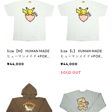
未使用品】 20831433
0
Size【M】 HUMAN MADE
Size【L】 HUMAN MADE
ヒューマンメイド ×POKE
ヒューマンメイド ×POKE
MON MADE 25AW GRAPH
MON MADE 25AW GRAPH
¥44,000
¥44,000
IC T-SHIRT WHITE 韓国限
IC T-SHIRT WHITE 韓国限
定 ピカチュウTシャツ 白
定 ピカチュウTシャツ 白
SOLD OUT
【新古品・未使用品】 20
【新古品・未使用品】 20
831783
831784