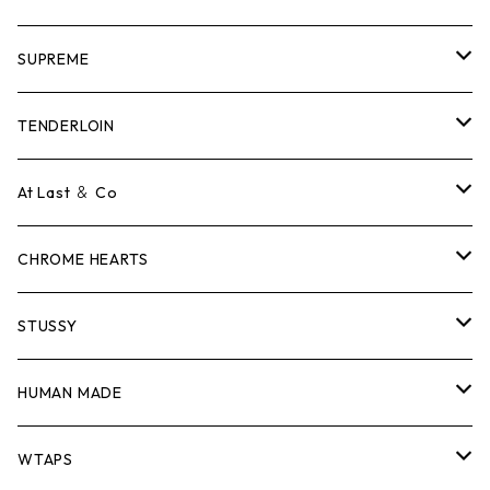
SUPREME
Tシャツ
TENDERLOIN
ロンTEE
Tシャツ
At Last ＆ Co
スウェット/ニット
ロンTEE
Tシャツ
CHROME HEARTS
シャツ
スウェット/ニット
ロンTEE
Tシャツ
STUSSY
ジャケット
シャツ
スウェット/ニット
ロンTEE
Tシャツ
HUMAN MADE
パンツ
ジャケット
シャツ
スウェット/ニット
ロンTEE
Tシャツ
WTAPS