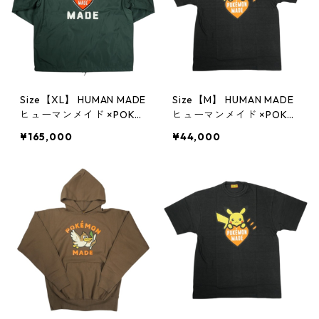
Size【XL】 HUMAN MADE
Size【M】 HUMAN MADE
ヒューマンメイド ×POKE
ヒューマンメイド ×POKE
MON MADE 25AW COAC
MON MADE 25AW GRAPH
¥165,000
¥44,000
H JACKET XX30JK005 G
IC T-SHIRT BLACK 渋谷PA
REEN コーチジャケット 緑
RCO限定 ピカチュウTシ
【新古品・未使用品】 20
ャツ 黒 【新古品・未使用
830801
品】 20830799