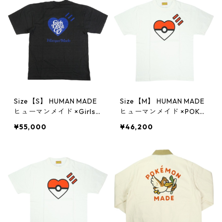
Size【S】 HUMAN MADE
Size【M】 HUMAN MADE
ヒューマンメイド ×Girls
ヒューマンメイド ×POKE
Don't Cry 23SS GDC WHI
MON MADE 25AW GRAPH
¥55,000
¥46,200
TE DAY T-SHIRT Black T
IC T-SHIRT WHITE ONLIN
シャツ XX25TE014 黒
E STORE限定 モンスター
【新古品・未使用品】 20
ボールTシャツ 白 【新古
819710
品・未使用品】 2082746
7