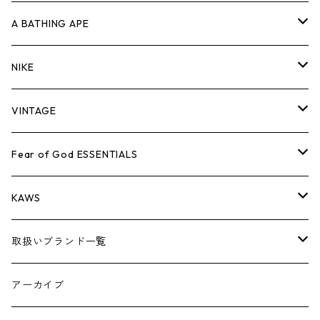
キャップ・ハット
パンツ
ジャケット
シャツ
スウェット/ニット
ロンT
Tシャツ
A BATHING APE
バッグ
キャップ・ハット
パンツ
ジャケット
シャツ
スウェット/ニット
ロンTEE
Tシャツ
NIKE
シューズ
バッグ
キャップ・ハット
パンツ
ジャケット
シャツ
スウェット/ニット
ロンTEE
シューズ
VINTAGE
AIR JORDAN 1
小物
シューズ
バッグ
キャップ・ハット
パンツ
ジャケット
シャツ
スウェット/ニット
アパレル・小物
Tシャツ
Fear of God ESSENTIALS
AIR JORDAN 3
コラボレーション
小物
シューズ
バッグ
キャップ・ハット
パンツ
ジャケット
シャツ
ロンTEE
Tシャツ
KAWS
AIR JORDAN 4
×THE NORTH FACE
シーズンアイテム
小物
シューズ
バッグ
キャップ
パンツ
ジャケット
スウェット/ニット
ロンTEE
アパレル
取扱いブランド一覧
AIR JORDAN 5
×COMME des GARCONS
26SS
BOX LOGOアイテム
小物
シューズ
バッグ
キャップ・ハット
パンツ
ジャケット
スウェット/ニット
小物
A
アーカイブ
AIR JORDAN 6
×UNDERCOVER