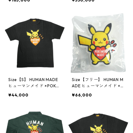
¥165,000
¥550,000
WEIGHT HOODIE GRAY X
Y JACKET NAVY XX30JK
X30CS006 ピカチュウパ
004 バーシティジャケッ
ーカー 灰 【新古品・未使
ト 紺 【新古品・未使用
用品】 20829361
品】 20829359
Size【S】 HUMAN MADE
Size【フリー】 HUMAN M
ヒューマンメイド ×POKE
ADE ヒューマンメイド ×P
MON MADE 25AW GRAPH
OKEMON MADE 25AW C
¥44,000
¥66,000
IC T-SHIRT BLACK 渋谷PA
USHION WHITE クッショ
RCO限定 ピカチュウTシ
ン 白 【新古品・未使用
ャツ 黒 【新古品・未使用
品】 20830094
品】 20829576