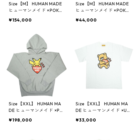
Size【M】 HUMAN MADE
Size【M】 HUMAN MADE
ヒューマンメイド ×POKE
ヒューマンメイド ×POKE
MON MADE 25AW HEAVY
MON MADE 25AW GRAPH
¥154,000
¥44,000
WEIGHT HOODIE BROW
IC T-SHIRT BLACK 渋谷PA
N XX30CS006 カモネギ
RCO限定 ピカチュウTシ
パーカー 茶 【新古品・未
ャツ 黒 【新古品・未使用
使用品】 20831434
品】 20831502
Size【XXL】 HUMAN MA
Size【XXL】 HUMAN MA
DE ヒューマンメイド ×PO
DE ヒューマンメイド ×UN
KEMON MADE 25AW HEA
DERCOVER 25AW GRAPH
¥198,000
¥33,000
VYWEIGHT HOODIE GRA
IC T-SHIRT XX30TE013
Y XX30CS006 ピカチュ
WHITE Tシャツ 白 【新古
ウパーカー 灰 【新古品・
品・未使用品】 2083152