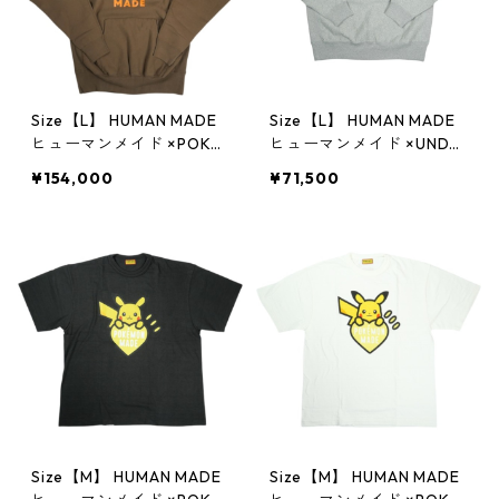
Size【L】 HUMAN MADE
Size【L】 HUMAN MADE
ヒューマンメイド ×POKE
ヒューマンメイド ×UNDE
MON MADE 25AW HEAVY
RCOVER 25AW HEAVYW
¥154,000
¥71,500
WEIGHT HOODIE BROW
EIGHT SWEATSHIRT XX3
N XX30CS006 カモネギ
0CS008 GRAY クルーネ
パーカー 茶 【新古品・未
ックスウェット 灰 【新古
使用品】 20832887
品・未使用品】 2083229
4
Size【M】 HUMAN MADE
Size【M】 HUMAN MADE