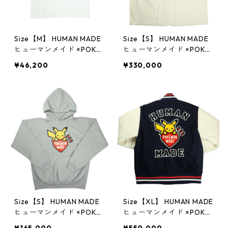
Size【M】 HUMAN MADE
Size【S】 HUMAN MADE
ヒューマンメイド ×POKE
ヒューマンメイド ×POKE
MON MADE 25AW GRAPH
MON MADE 25AW COVER
¥46,200
¥330,000
IC T-SHIRT WHITE ONLIN
ALL JACKET WHITE XX3
E STORE限定 モンスター
0JK003 カバーオールジ
ボールTシャツ 白 【新古
ャケット 白 【新古品・未
品・未使用品】 2082750
使用品】 20827583
2
Size【S】 HUMAN MADE
Size【XL】 HUMAN MADE
ヒューマンメイド ×POKE
ヒューマンメイド ×POKE
MON MADE 25AW HEAVY
MON MADE 25AW VARSIT