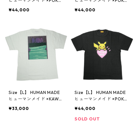
ヒューマンメイド ×POKE
ヒューマンメイド ×POKE
MON MADE 25AW GRAPH
MON MADE 25AW GRAPH
¥44,000
¥44,000
IC T-SHIRT BLACK 心斎橋
IC T-SHIRT WHITE 心斎橋
限定 ピカチュウTシャツ
限定 ピカチュウTシャツ
黒 【新古品・未使用品】
白 【新古品・未使用品】
20836152
20836148
Size【L】 HUMAN MADE
Size【L】 HUMAN MADE
ヒューマンメイド ×KAWS
ヒューマンメイド ×POKE
25AW KAWS MADE GRAP
MON MADE 25AW GRAPH
¥33,000
¥44,000
HIC T-SHIRT #3 WHITE T
IC T-SHIRT BLACK 原宿限
シャツ XX30TE026 白
定 ピカチュウTシャツ 黒
SOLD OUT
【新古品・未使用品】 20
【新古品・未使用品】 30
836976
007744