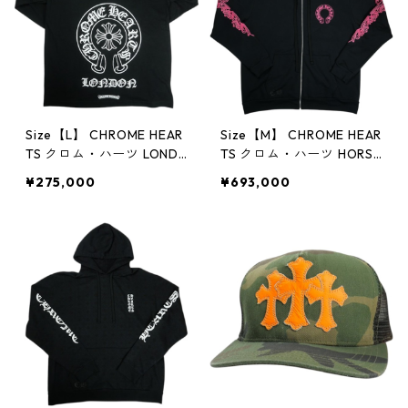
Size【L】 CHROME HEAR
Size【M】 CHROME HEAR
TS クロム・ハーツ LOND
TS クロム・ハーツ HORSE
ON EXCLUSIVE HORSESH
SHOE FULL ZIP HOODIE B
¥275,000
¥693,000
OE L/S TEE BLACK ロンド
LACK/PINK ジップパーカ
ン限定ロンT 黒 【新古
ー 黒 【新古品・未使用
品・未使用品】 3001470
品】 30013602
3