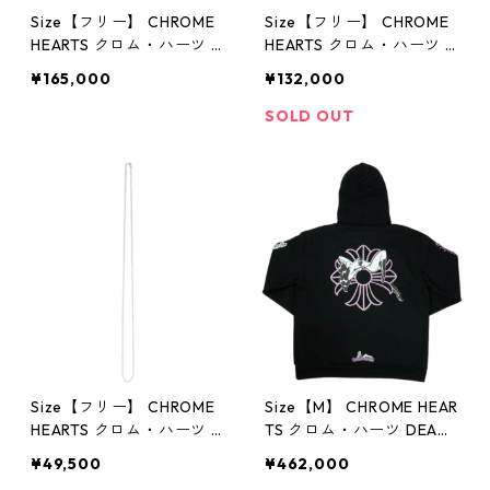
Size【フリー】 CHROME
Size【フリー】 CHROME
HEARTS クロム・ハーツ T
HEARTS クロム・ハーツ H
RUCKER CAP NEW 3 CEM
ONOLULU TRUCKER CAP
¥165,000
¥132,000
CRS ORANGE キャップ オ
BLACK ホノルル限定メッ
レンジ 【新古品・未使用
シュキャップ 黒 【新古
SOLD OUT
品】 30014650
品・未使用品】 30014651
Size【フリー】 CHROME
Size【M】 CHROME HEAR
HEARTS クロム・ハーツ B
TS クロム・ハーツ DEADL
ALL CHAIN 30I SILVER ネ
Y DOLL PULLOVER HOOD
¥49,500
¥462,000
ックレスチェーン 銀 【新
IE BLACK パーカー 黒