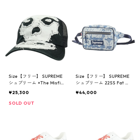
Size【フリー】 SUPREME
Size【フリー】 SUPREME
シュプリーム ×The Misfit
シュプリーム 22SS Fat Ti
s 26SS Mesh Back 6-Pan
p Jacquard Denim Waist
¥25,300
¥44,000
el Black キャップ 黒 【中
Bag Blue ウエストバッグ
古品-非常に良い】 30014
インディゴ 【新古品・未
SOLD OUT
698
使用品】 30014607