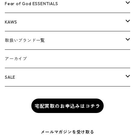
AIR JORDAN 1
小物
シューズ
バッグ
キャップ・ハット
パンツ
ジャケット
シャツ
スウェット/ニット
アパレル・小物
Tシャツ
Fear of God ESSENTIALS
AIR JORDAN 3
コラボレーション
小物
シューズ
バッグ
キャップ・ハット
パンツ
ジャケット
シャツ
ロンTEE
Tシャツ
KAWS
AIR JORDAN 4
×THE NORTH FACE
シーズンアイテム
小物
シューズ
バッグ
キャップ
パンツ
ジャケット
スウェット/ニット
ロンTEE
アパレル
取扱いブランド一覧
AIR JORDAN 5
×COMME des GARCONS
26SS
BOX LOGOアイテム
小物
シューズ
バッグ
キャップ・ハット
パンツ
ジャケット
スウェット/ニット
小物
A
アーカイブ
AIR JORDAN 6
×UNDERCOVER
25FW
パーカー/クルーネック
A BATHING APE
小物
小物
バッグ
キャップ・ハット
パンツ
シャツ
B
SALE
AIR JORDAN 11
×NIKE
25SS
ロンT
adidas
BBC
シューズ
バッグ
ジャケット
C
SUPREME
AIR FORCE 1
宅配買取のお申込みはコチラ
×VANS
24AW
Tシャツ
At Last ＆ Co
Bass Pro Shops
COOTIE PRODUCTIONS
ジャケット
小物
シューズ
パンツ
D
At Last ＆ Co
AIR MAX
×Burberry
24SS
キャップ
ARC'TERYX
BEN DAVIS
Clarks
スウェット/パーカー
DESCENDANT
小物
キャップ
E
TENDERLOIN
メールマガジンを受け取る