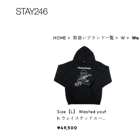
HOME
取扱いブランド一覧
W
Wa
Size【L】 Wasted yout
h ウェイステッドユース
Verdy ×UNDERCOVER H
¥49,500
oodie パーカー 黒 【新
古品・未使用品】 2075