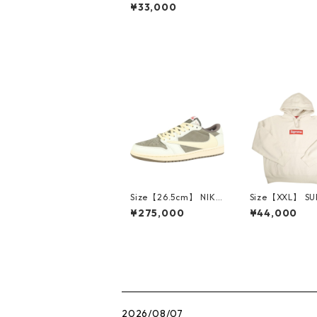
DE ヒューマンメイド
¥33,000
24AW GRAPHIC T-SH
IRT #1 WHITE ダックT
シャツ HM28TE002
白 【新古品・未使用
品】 20814295
Size【26.5cm】 NIKE
Size【XXL】 S
ナイキ ×Travis Scott
E シュプリーム 
¥275,000
¥44,000
AIR JORDAN 1 LOW
Box Logo Hood
Reverse Mocha DM7
eatshirt Ston
866-162 スニーカー
クスロゴパーカ
茶 【新古品・未使用
ーム 【新古品
品】 20780008
品】 20823462
2026/08/07