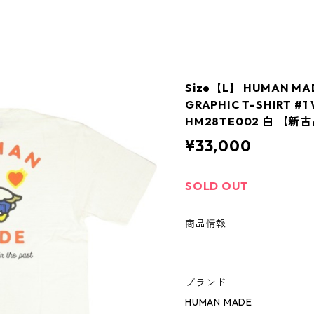
Size【L】 HUMAN 
GRAPHIC T-SHIRT 
HM28TE002 白 【新
¥33,000
SOLD OUT
商品情報
ブランド
HUMAN MADE