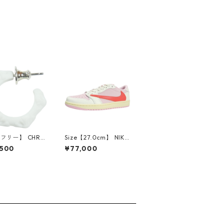
【フリー】 CHRO
Size【27.0cm】 NIKE
EARTS クロム・
ナイキ ×Travis Scott
,500
¥77,000
CH Cross SING
AIR JORDAN 1 LOW
op Earring WHI
OG SP Muslin/Shy Pi
ピアス 白 【新古
nk IQ7604-101 スニ
使用品】 2083
ーカー ライトピンク
【新古品・未使用品】
30009628