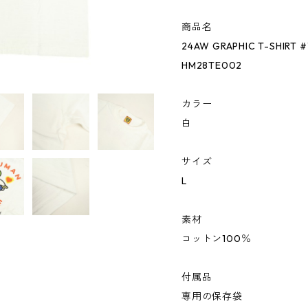
商品名
24AW GRAPHIC T-SHIR
HM28TE002
カラー
白
サイズ
L
素材
コットン100％
付属品
専用の保存袋