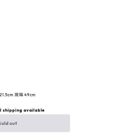
1.5cm 肩幅 49cm
l shipping available
Sold out