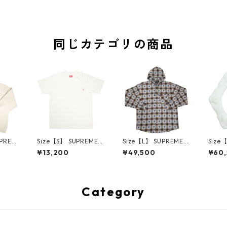
同じカテゴリの商品
UPREM
Size【S】 SUPREME
Size【L】 SUPREME
Size
24AW
シュプリーム S/S Poc
シュプリーム ×Numbe
ME H
¥13,200
¥49,500
¥60
ed Sw
ket Tee White Tシャ
r (N)ine 25FW Hoode
ハーツ 
e ボッ
ツ 白 【新古品・未使
d Flannel Shirt Blue
LE Ho
ー クリ
用品】 20827285
長袖シャツ 青 【新古
TE 
・未使用
品・未使用品】 2083
品・未
2641
0893
Category