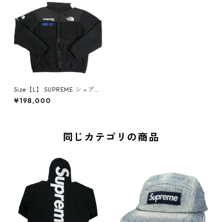
Size【L】 SUPREME シュプリ
ーム ×THE NORTH FACE 18A
¥198,000
W Expedition Fleece Jacket
Black フリースジャケット 黒
【新古品・未使用品】 208142
47
同じカテゴリの商品