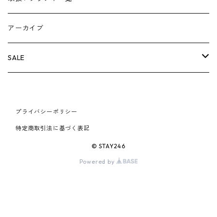
AIR JORDAN 5
×COMME des GARCONS
26SS
BOX LOGOアイテム
小物
シューズ
バッグ
キャップ・ハット
パンツ
ジャケット
スウェット/ニット
小物
A
アーカイブ
AIR JORDAN 6
×UNDERCOVER
25FW
パーカー/クルーネック
A BATHING APE
小物
小物
バッグ
キャップ・ハット
パンツ
シャツ
B
SALE
AIR JORDAN 11
×NIKE
25SS
ロンT
adidas
BBC
シューズ
バッグ
ジャケット
C
SUPREME
AIR FORCE 1
×VANS
24AW
Tシャツ
At Last ＆ Co
プライバシーポリシー
Bass Pro Shops
COOTIE PRODUCTIONS
ジャケット
小物
シューズ
パンツ
D
At Last ＆ Co
特定商取引法に基づく表記
AIR MAX
×Burberry
24SS
キャップ
ARC'TERYX
BEN DAVIS
Clarks
スウェット/パーカー
DESCENDANT
小物
キャップ
E
TENDERLOIN
© STAY246
AIR MORE UPTEMPO
Powered by
×Tiffany
23AW
ALICE HOLLYWOOD
BALENCIAGA
CHROME HEARTS
シャツ
drew house
EVANGELION:95
ジャケット
シャークアイテム
バッグ
F
CHROME HEARTS
AIR FOAMPOSITE
23SS
ASICS
Buffer
CHALLENGER
ロンT
Derby Of San Francisco
スウェット/パーカー
Fragment Design
Tシャツ
コラボレーション
シューズ
G
HUMAN MADE
BLAZER