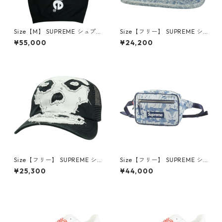
Size【M】 SUPREME シュプ
Size【フリー】 SUPREME シ
リーム Satin Applique Hoode
ュプリーム 26SS Stitched Ol
¥55,000
¥24,200
d Sweatshirt Black パーカー
d English Camp Cap Blue キ
黒 【中古品-良い】 3001469
ャンプキャップ インディゴ
9
【新古品・未使用品】 30014
619
Size【フリー】 SUPREME シ
Size【フリー】 SUPREME シ
ュプリーム ×The Misfits 26S
ュプリーム 22SS Fat Tip Jac
¥25,300
¥44,000
S Mesh Back 6-Panel Black
quard Denim Waist Bag Blu
キャップ 黒 【中古品-非常に
e ウエストバッグ インディゴ
良い】 30014698
【新古品・未使用品】 30014
607