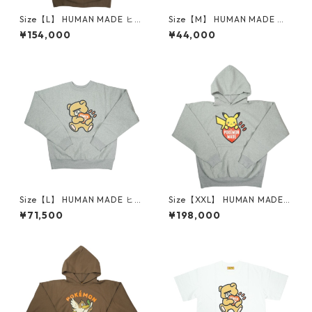
Size【L】 HUMAN MADE ヒュ
Size【M】 HUMAN MADE ヒ
ーマンメイド ×POKEMON MA
ューマンメイド ×POKEMON
¥154,000
¥44,000
DE 25AW HEAVYWEIGHT HO
MADE 25AW GRAPHIC T-SHI
ODIE BROWN XX30CS006
RT BLACK 渋谷PARCO限定 ピ
カモネギパーカー 茶 【新古
カチュウTシャツ 黒 【新古
品・未使用品】 20832887
品・未使用品】 20831502
Size【L】 HUMAN MADE ヒュ
Size【XXL】 HUMAN MADE
ーマンメイド ×UNDERCOVER
ヒューマンメイド ×POKEMO
¥71,500
¥198,000
25AW HEAVYWEIGHT SWEAT
N MADE 25AW HEAVYWEIGH
SHIRT XX30CS008 GRAY ク
T HOODIE GRAY XX30CS00
ルーネックスウェット 灰 【新
6 ピカチュウパーカー 灰 【新
古品・未使用品】 20832294
古品・未使用品】 20831433