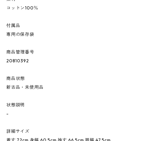
コットン100％
付属品
専用の保存袋
商品管理番号
20810392
商品状態
新古品・未使用品
状態説明
-
詳細サイズ
着丈 72cm 身幅 60.5cm 袖丈 66.5cm 肩幅 47.5cm