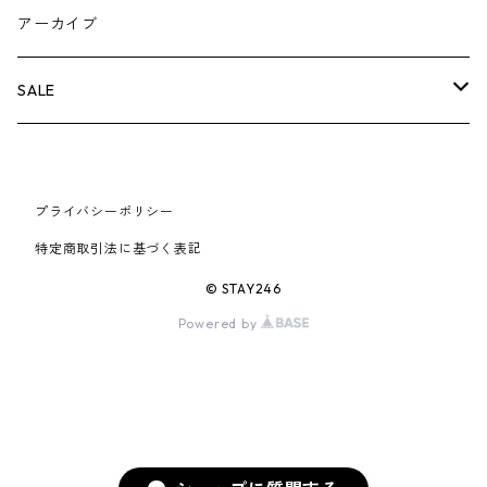
AIR JORDAN 5
×COMME des GARCONS
26SS
BOX LOGOアイテム
小物
シューズ
バッグ
キャップ・ハット
パンツ
ジャケット
スウェット/ニット
小物
A
アーカイブ
AIR JORDAN 6
×UNDERCOVER
25FW
パーカー/クルーネック
A BATHING APE
小物
小物
バッグ
キャップ・ハット
パンツ
シャツ
B
SALE
AIR JORDAN 11
×NIKE
25SS
ロンT
adidas
BBC
シューズ
バッグ
ジャケット
C
SUPREME
AIR FORCE 1
×VANS
24AW
Tシャツ
At Last ＆ Co
プライバシーポリシー
Bass Pro Shops
COOTIE PRODUCTIONS
ジャケット
小物
シューズ
パンツ
D
At Last ＆ Co
特定商取引法に基づく表記
AIR MAX
×Burberry
24SS
キャップ
ARC'TERYX
BEN DAVIS
Clarks
スウェット/パーカー
DESCENDANT
小物
キャップ
E
TENDERLOIN
© STAY246
AIR MORE UPTEMPO
Powered by
×Tiffany
23AW
ALICE HOLLYWOOD
BALENCIAGA
CHROME HEARTS
シャツ
drew house
EVANGELION:95
ジャケット
シャークアイテム
バッグ
F
CHROME HEARTS
AIR FOAMPOSITE
23SS
ASICS
Buffer
CHALLENGER
ロンT
Derby Of San Francisco
スウェット/パーカー
Fragment Design
Tシャツ
コラボレーション
シューズ
G
HUMAN MADE
BLAZER
22AW
Tシャツ
DEADLY DOLL
シャツ
Fear of God
ロンTEE
Girls Don't Cry