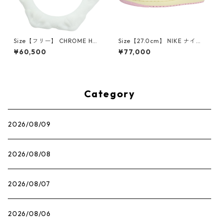
Size【フリー】 CHROME HEA
Size【27.0cm】 NIKE ナイキ
RTS クロム・ハーツ CH Cross
×Travis Scott AIR JORDAN 1
¥60,500
¥77,000
SINGLE Hoop Earring WHITE
LOW OG SP Muslin/Shy Pink
ピアス 白 【新古品・未使用
IQ7604-101 スニーカー ライ
品】 20830893
トピンク 【新古品・未使用
品】 30009628
Category
2026/08/09
2026/08/08
2026/08/07
2026/08/06