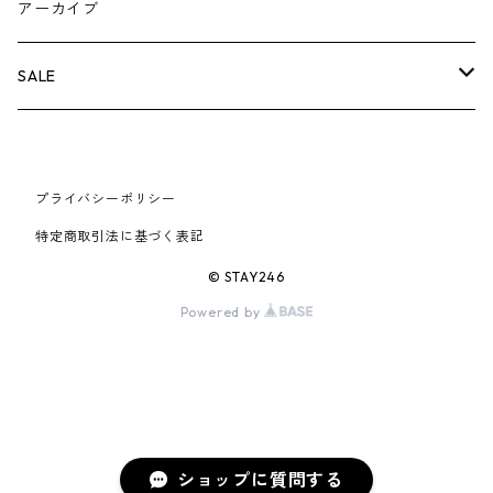
26SS
BOX LOGOアイテム
小物
シューズ
バッグ
キャップ・ハット
パンツ
ジャケット
スウェット/ニット
小物
A
アーカイブ
AIR JORDAN 6
×UNDERCOVER
25FW
パーカー/クルーネック
A BATHING APE
小物
小物
バッグ
キャップ・ハット
パンツ
シャツ
B
SALE
AIR JORDAN 11
×NIKE
25SS
ロンT
adidas
BBC
シューズ
バッグ
ジャケット
C
SUPREME
AIR FORCE 1
×VANS
24AW
Tシャツ
At Last ＆ Co
プライバシーポリシー
Bass Pro Shops
COOTIE PRODUCTIONS
ジャケット
小物
シューズ
パンツ
D
At Last ＆ Co
特定商取引法に基づく表記
AIR MAX
×Burberry
24SS
キャップ
ARC'TERYX
BEN DAVIS
Clarks
スウェット/パーカー
DESCENDANT
小物
キャップ
E
TENDERLOIN
© STAY246
AIR MORE UPTEMPO
Powered by
×Tiffany
23AW
ALICE HOLLYWOOD
BALENCIAGA
CHROME HEARTS
シャツ
drew house
EVANGELION:95
ジャケット
シャークアイテム
バッグ
F
CHROME HEARTS
AIR FOAMPOSITE
23SS
ASICS
Buffer
CHALLENGER
ロンT
Derby Of San Francisco
スウェット/パーカー
Fragment Design
Tシャツ
コラボレーション
シューズ
G
HUMAN MADE
BLAZER
22AW
Tシャツ
DEADLY DOLL
シャツ
Fear of God
ロンTEE
Girls Don't Cry
小物
H
WTAPS
ショップに質問する
DUNK