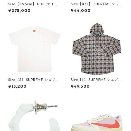
Size【26.5cm】 NIKE ナイキ
Size【XXL】 SUPREME シュ
×Travis Scott AIR JORDAN 1
プリーム 24AW Box Logo Ho
¥275,000
¥44,000
LOW Reverse Mocha DM786
oded Sweatshirt Stone ボッ
6-162 スニーカー 茶 【新古
クスロゴパーカー クリーム
品・未使用品】 20780008
【新古品・未使用品】 20823
462
Size【S】 SUPREME シュプリ
Size【L】 SUPREME シュプリ
ーム S/S Pocket Tee White T
ーム ×Number (N)ine 25FW
¥13,200
¥49,500
シャツ 白 【新古品・未使用
Hooded Flannel Shirt Blue
品】 20827285
長袖シャツ 青 【新古品・未使
用品】 20832641