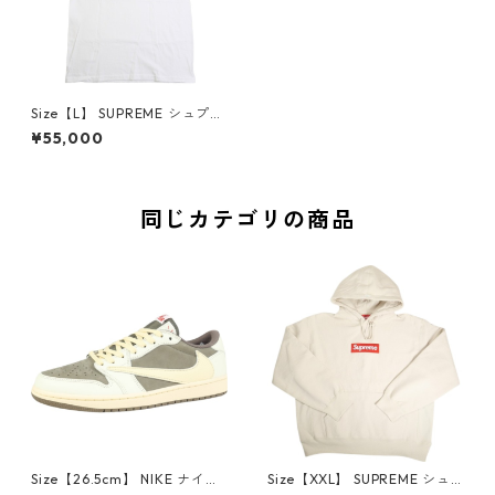
Size【L】 SUPREME シュプリ
ーム 22AW Chicago Box Log
¥55,000
o Tee White シカゴオープン
記念ボックスロゴTシャツ 白
【新古品・未使用品】 20806
451
同じカテゴリの商品
Size【26.5cm】 NIKE ナイキ
Size【XXL】 SUPREME シュ