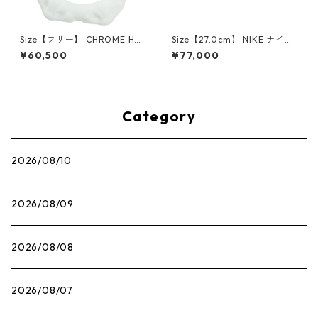
Size【フリー】 CHROME HEA
Size【27.0cm】 NIKE ナイキ
RTS クロム・ハーツ CH Cross
×Travis Scott AIR JORDAN 1
¥60,500
¥77,000
SINGLE Hoop Earring WHITE
LOW OG SP Muslin/Shy Pink
ピアス 白 【新古品・未使用
IQ7604-101 スニーカー ライ
品】 20830893
トピンク 【新古品・未使用
品】 30009628
Category
2026/08/10
2026/08/09
2026/08/08
2026/08/07