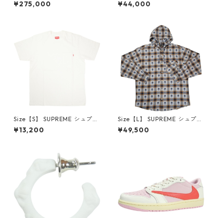
×Travis Scott AIR JORDAN 1
プリーム 24AW Box Logo Ho
¥275,000
¥44,000
LOW Reverse Mocha DM786
oded Sweatshirt Stone ボッ
6-162 スニーカー 茶 【新古
クスロゴパーカー クリーム
品・未使用品】 20780008
【新古品・未使用品】 20823
462
Size【S】 SUPREME シュプリ
Size【L】 SUPREME シュプリ
ーム S/S Pocket Tee White T
ーム ×Number (N)ine 25FW
¥13,200
¥49,500
シャツ 白 【新古品・未使用
Hooded Flannel Shirt Blue
品】 20827285
長袖シャツ 青 【新古品・未使
用品】 20832641