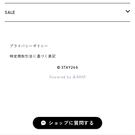
AIR JORDAN 6
×UNDERCOVER
25FW
パーカー/クルーネック
A BATHING APE
小物
小物
バッグ
キャップ・ハット
パンツ
シャツ
B
SALE
AIR JORDAN 11
×NIKE
25SS
ロンT
adidas
BBC
シューズ
バッグ
ジャケット
C
SUPREME
AIR FORCE 1
×VANS
24AW
Tシャツ
At Last ＆ Co
プライバシーポリシー
Bass Pro Shops
COOTIE PRODUCTIONS
ジャケット
小物
シューズ
パンツ
D
At Last ＆ Co
特定商取引法に基づく表記
AIR MAX
×Burberry
24SS
キャップ
ARC'TERYX
BEN DAVIS
Clarks
スウェット/パーカー
DESCENDANT
小物
キャップ
E
TENDERLOIN
© STAY246
AIR MORE UPTEMPO
Powered by
×Tiffany
23AW
ALICE HOLLYWOOD
BALENCIAGA
CHROME HEARTS
シャツ
drew house
EVANGELION:95
ジャケット
シャークアイテム
バッグ
F
CHROME HEARTS
AIR FOAMPOSITE
23SS
ASICS
Buffer
CHALLENGER
ロンT
Derby Of San Francisco
スウェット/パーカー
Fragment Design
Tシャツ
コラボレーション
シューズ
G
HUMAN MADE
BLAZER
22AW
Tシャツ
DEADLY DOLL
シャツ
Fear of God
ロンTEE
Girls Don't Cry
小物
H
WTAPS
ショップに質問する
DUNK
22SS
パンツ
Dickies