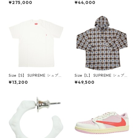
×Travis Scott AIR JORDAN 1
プリーム 24AW Box Logo Ho
¥275,000
¥44,000
LOW Reverse Mocha DM786
oded Sweatshirt Stone ボッ
6-162 スニーカー 茶 【新古
クスロゴパーカー クリーム
品・未使用品】 20780008
【新古品・未使用品】 20823
462
Size【S】 SUPREME シュプリ
Size【L】 SUPREME シュプリ
ーム S/S Pocket Tee White T
ーム ×Number (N)ine 25FW
¥13,200
¥49,500
シャツ 白 【新古品・未使用
Hooded Flannel Shirt Blue
品】 20827285
長袖シャツ 青 【新古品・未使
用品】 20832641