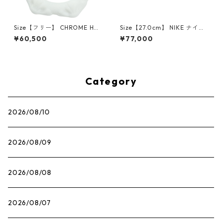
Size【フリー】 CHROME HEA
Size【27.0cm】 NIKE ナイキ
RTS クロム・ハーツ CH Cross
×Travis Scott AIR JORDAN 1
¥60,500
¥77,000
SINGLE Hoop Earring WHITE
LOW OG SP Muslin/Shy Pink
ピアス 白 【新古品・未使用
IQ7604-101 スニーカー ライ
品】 20830893
トピンク 【新古品・未使用
品】 30009628
Category
2026/08/10
2026/08/09
2026/08/08
2026/08/07