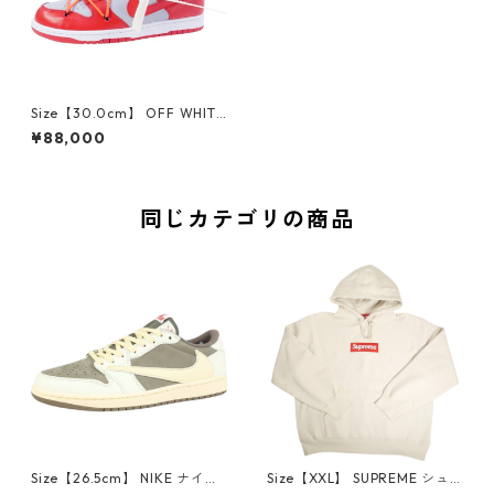
Size【30.0cm】 OFF WHITE
オフホワイト ×NIKE ナイキ D
¥88,000
UNK LOW LTHR / OW CT085
6-600 スニーカー 赤 【新古
品・未使用品】 20800639
同じカテゴリの商品
Size【26.5cm】 NIKE ナイキ
Size【XXL】 SUPREME シュ