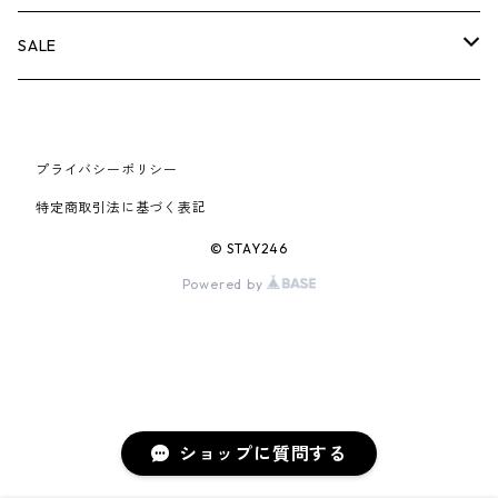
AIR JORDAN 6
×UNDERCOVER
25FW
パーカー/クルーネック
A BATHING APE
小物
小物
バッグ
キャップ・ハット
パンツ
シャツ
B
SALE
AIR JORDAN 11
×NIKE
25SS
ロンT
adidas
BBC
シューズ
バッグ
ジャケット
C
SUPREME
AIR FORCE 1
×VANS
24AW
Tシャツ
At Last ＆ Co
プライバシーポリシー
Bass Pro Shops
COOTIE PRODUCTIONS
ジャケット
小物
シューズ
パンツ
D
At Last ＆ Co
特定商取引法に基づく表記
AIR MAX
×Burberry
24SS
キャップ
ARC'TERYX
BEN DAVIS
Clarks
スウェット/パーカー
DESCENDANT
小物
キャップ
E
TENDERLOIN
© STAY246
AIR MORE UPTEMPO
Powered by
×Tiffany
23AW
ALICE HOLLYWOOD
BALENCIAGA
CHROME HEARTS
シャツ
drew house
EVANGELION:95
ジャケット
シャークアイテム
バッグ
F
CHROME HEARTS
AIR FOAMPOSITE
23SS
ASICS
Buffer
CHALLENGER
ロンT
Derby Of San Francisco
スウェット/パーカー
Fragment Design
Tシャツ
コラボレーション
シューズ
G
HUMAN MADE
BLAZER
22AW
Tシャツ
DEADLY DOLL
シャツ
Fear of God
ロンTEE
Girls Don't Cry
小物
H
WTAPS
ショップに質問する
DUNK
22SS
パンツ
Dickies