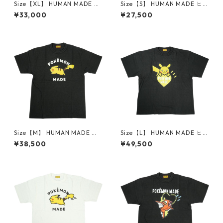
Size【XL】 HUMAN MADE ヒ
Size【S】 HUMAN MADE ヒュ
ューマンメイド ×Coca-Cola
ーマンメイド 26SS Heart T-S
¥33,000
¥27,500
26SS GRAPHIC T-SHIRT XX31
hirt Black/Pink 原宿店限定T
TE004 Tシャツ 白 【新古
シャツ 黒 【新古品・未使用
品・未使用品】 30014427
品】 30012916
Size【M】 HUMAN MADE ヒ
Size【L】 HUMAN MADE ヒュ
ューマンメイド ×POKEMON
ーマンメイド ×POKEMON MA
¥38,500
¥49,500
MADE 26SS GRAPHIC T-SHIR
DE 25AW GRAPHIC T-SHIRT
T #1 BLACK ピカチュウTシャ
BLACK 心斎橋限定 ピカチュウ
ツ 黒 【新古品・未使用品】 3
Tシャツ 黒 【新古品・未使用
0012719
品】 30011002