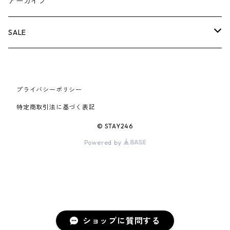
BOX LOGOアイテム
小物
シューズ
バッグ
キャップ・ハット
パンツ
ジャケット
スウェット/ニット
小物
A
アーカイブ
AIR JORDAN 6
×UNDERCOVER
25FW
パーカー/クルーネック
A BATHING APE
小物
小物
バッグ
キャップ・ハット
パンツ
シャツ
B
SALE
AIR JORDAN 11
×NIKE
25SS
ロンT
adidas
BBC
シューズ
バッグ
ジャケット
C
SUPREME
AIR FORCE 1
×VANS
24AW
Tシャツ
At Last ＆ Co
プライバシーポリシー
Bass Pro Shops
COOTIE PRODUCTIONS
ジャケット
小物
シューズ
パンツ
D
At Last ＆ Co
特定商取引法に基づく表記
AIR MAX
×Burberry
24SS
キャップ
ARC'TERYX
BEN DAVIS
Clarks
スウェット/パーカー
DESCENDANT
小物
キャップ
E
TENDERLOIN
© STAY246
AIR MORE UPTEMPO
Powered by
×Tiffany
23AW
ALICE HOLLYWOOD
BALENCIAGA
CHROME HEARTS
シャツ
drew house
EVANGELION:95
ジャケット
シャークアイテム
バッグ
F
CHROME HEARTS
AIR FOAMPOSITE
23SS
ASICS
Buffer
CHALLENGER
ロンT
Derby Of San Francisco
スウェット/パーカー
Fragment Design
Tシャツ
コラボレーション
シューズ
G
HUMAN MADE
BLAZER
22AW
Tシャツ
DEADLY DOLL
シャツ
Fear of God
ロンTEE
Girls Don't Cry
小物
H
WTAPS
ショップに質問する
DUNK