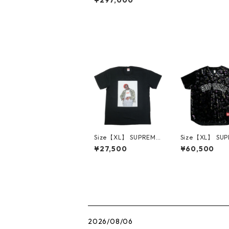
ke Tyson Tee White
Tシャツ 白 【新古品・
未使用品】 20787520
Size【XL】 SUPREME
Size【XL】 SU
シュプリーム 22AW A
シュプリーム 19A
¥27,500
¥60,500
ndre 3000 Tee Black
oral Velour Bas
Tシャツ 黒 【新古品・
Jersey ベース
未使用品】 30014575
シャツ 黒 【中
常に良い】 3001
2026/08/06