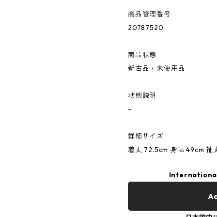
商品管理番号
20787520
商品状態
新古品・未使用品
状態説明
-
詳細サイズ
着丈 72.5cm 身幅 49cm 袖
Internationa
Ad