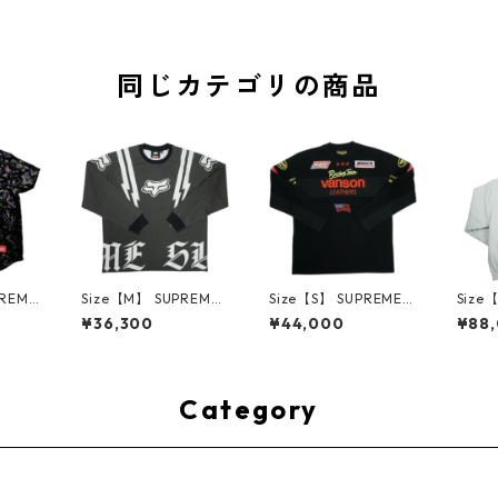
同じカテゴリの商品
PREME
Size【M】 SUPREME
Size【S】 SUPREME
Size
W Fl
シュプリーム ×Fox Ra
シュプリーム ×Vanso
シュプ
¥36,300
¥44,000
¥88
eball
cing 25FW L/S Top Bl
n Leathers 26SS L/S
atin 
ボール
ack ロンT 黒 【新古
Top Black ロンT 黒
d Swe
古品-非
品・未使用品】 3001
【中古品-ほぼ新品】
r Gr
4175
3604
30014418
【新
3001
Category