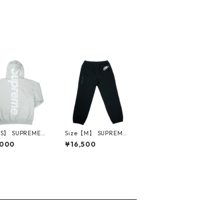
【S】 SUPREME
Size【M】 SUPREME
リーム 25FW S
シュプリーム ×NIKE 2
,000
¥16,500
Applique Hoode
1SS Cargo Sweatpant
atshirt Heathe
Black スウェットパン
ey パーカー 灰
ツ 黒 【中古品-非常に
古品・未使用品】
良い】 30014576
3605