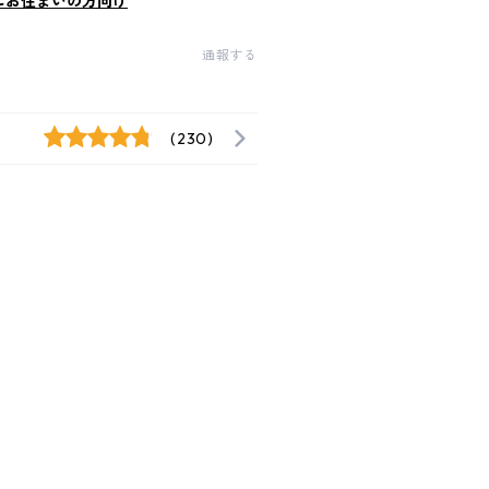
にお住まいの方向け
通報する
(230)