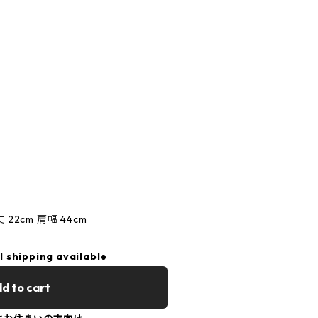
丈 22cm 肩幅 44cm
l shipping available
d to cart