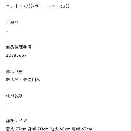
コットン77％/ポリエステル33％
付属品
-
商品管理番号
20785657
商品状態
新古品・未使用品
状態説明
-
詳細サイズ
着丈 77cm 身幅 70cm 袖丈 68cm 肩幅 63cm