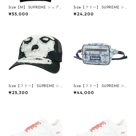
Size【M】 SUPREME シュプ
Size【フリー】 SUPREME シ
リーム Satin Applique Hoode
ュプリーム 26SS Stitched Ol
¥55,000
¥24,200
d Sweatshirt Black パーカー
d English Camp Cap Blue キ
黒 【中古品-良い】 3001469
ャンプキャップ インディゴ
9
【新古品・未使用品】 30014
619
Size【フリー】 SUPREME シ
Size【フリー】 SUPREME シ
ュプリーム ×The Misfits 26S
ュプリーム 22SS Fat Tip Jac
¥25,300
¥44,000
S Mesh Back 6-Panel Black
quard Denim Waist Bag Blu
キャップ 黒 【中古品-非常に
e ウエストバッグ インディゴ
良い】 30014698
【新古品・未使用品】 30014
607