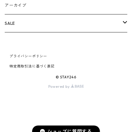
AIR JORDAN 5
×COMME des GARCONS
26SS
BOX LOGOアイテム
小物
シューズ
バッグ
キャップ・ハット
パンツ
ジャケット
スウェット/ニット
小物
A
アーカイブ
AIR JORDAN 6
×UNDERCOVER
25FW
パーカー/クルーネック
A BATHING APE
小物
小物
バッグ
キャップ・ハット
パンツ
シャツ
B
SALE
AIR JORDAN 11
×NIKE
25SS
ロンT
adidas
BBC
シューズ
バッグ
ジャケット
C
SUPREME
AIR FORCE 1
×VANS
24AW
Tシャツ
At Last ＆ Co
プライバシーポリシー
Bass Pro Shops
COOTIE PRODUCTIONS
ジャケット
小物
シューズ
パンツ
D
At Last ＆ Co
特定商取引法に基づく表記
AIR MAX
×Burberry
24SS
キャップ
ARC'TERYX
BEN DAVIS
Clarks
スウェット/パーカー
DESCENDANT
小物
キャップ
E
TENDERLOIN
© STAY246
AIR MORE UPTEMPO
Powered by
×Tiffany
23AW
ALICE HOLLYWOOD
BALENCIAGA
CHROME HEARTS
シャツ
drew house
EVANGELION:95
ジャケット
シャークアイテム
バッグ
F
CHROME HEARTS
AIR FOAMPOSITE
23SS
ASICS
Buffer
CHALLENGER
ロンT
Derby Of San Francisco
スウェット/パーカー
Fragment Design
Tシャツ
コラボレーション
シューズ
G
HUMAN MADE
BLAZER
22AW
Tシャツ
DEADLY DOLL
シャツ
Fear of God
ロンTEE
Girls Don't Cry
小物
H
WTAPS
ショップに質問する