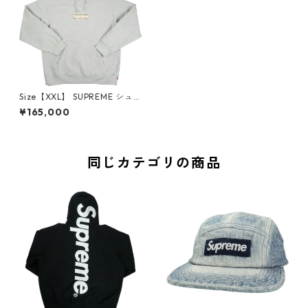
Size【XXL】 SUPREME シュ
プリーム ×Burberry 22SS Box
¥165,000
Logo Hooded Sweatshirt He
ather Grey ボックスロゴパー
カー 灰 【新古品・未使用品】
20785657
同じカテゴリの商品