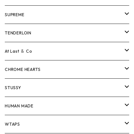
SUPREME
Tシャツ
TENDERLOIN
ロンTEE
Tシャツ
At Last ＆ Co
スウェット/ニット
ロンTEE
Tシャツ
CHROME HEARTS
シャツ
スウェット/ニット
ロンTEE
Tシャツ
STUSSY
ジャケット
シャツ
スウェット/ニット
ロンTEE
Tシャツ
HUMAN MADE
パンツ
ジャケット
シャツ
スウェット/ニット
ロンTEE
Tシャツ
WTAPS