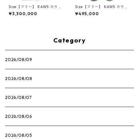
Size【フリー】 KAWS カウズ
Size【フリー】 KAWS カウズ
×DIOR ディオール BFF Dior
×MEDICOM TOY メディコム
¥3,300,000
¥495,000
Plush SUIT フィギュア ピンク
トイ COMPANION PUSHEAD
【中古品-良い】 20755988
VERSION パスヘッド Origina
lFake限定 フィギュア 緑 【中
古品-良い】【中古】 102035
72
Category
2026/08/09
2026/08/08
2026/08/07
2026/08/06
2026/08/05