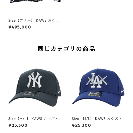
Size【フリー】 KAWS カウズ
×Disney 2002 Chip and Dal
¥495,000
e Pillows Set クッション 黒
【新古品・未使用品】 206371
97
同じカテゴリの商品
Size【M/L】 KAWS カウズ ×N
Size【M/L】 KAWS カウズ ×N
ike Club Structured AFRAM
ike Club Structured AFRAM
¥25,300
¥25,300
E New York Yankees Collegi
E Los Angeles Dodgers Roy
ate Navy キャップ 紺 【新古
al Blue キャップ 青 【新古