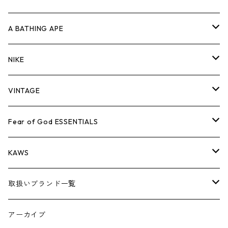
キャップ・ハット
パンツ
ジャケット
シャツ
スウェット/ニット
ロンT
Tシャツ
A BATHING APE
バッグ
キャップ・ハット
パンツ
ジャケット
シャツ
スウェット/ニット
ロンTEE
Tシャツ
NIKE
シューズ
バッグ
キャップ・ハット
パンツ
ジャケット
シャツ
スウェット/ニット
ロンTEE
シューズ
VINTAGE
AIR JORDAN 1
小物
シューズ
バッグ
キャップ・ハット
パンツ
ジャケット
シャツ
スウェット/ニット
アパレル・小物
Tシャツ
Fear of God ESSENTIALS
AIR JORDAN 3
コラボレーション
小物
シューズ
バッグ
キャップ・ハット
パンツ
ジャケット
シャツ
ロンTEE
Tシャツ
KAWS
AIR JORDAN 4
×THE NORTH FACE
シーズンアイテム
小物
シューズ
バッグ
キャップ
パンツ
ジャケット
スウェット/ニット
ロンTEE
アパレル
取扱いブランド一覧
AIR JORDAN 5
×COMME des GARCONS
26SS
BOX LOGOアイテム
小物
シューズ
バッグ
キャップ・ハット
パンツ
ジャケット
スウェット/ニット
小物
A
アーカイブ