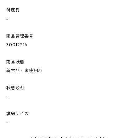
付属品
-
商品管理番号
30012214
商品状態
新古品・未使用品
状態説明
-
詳細サイズ
-