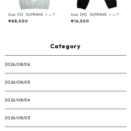
Size【S】 SUPREME シュプリ
Size【M】 SUPREME シュプ
ーム 25FW Satin Applique H
リーム ×NIKE 21SS Cargo Sw
¥88,000
¥16,500
ooded Sweatshirt Heather
eatpant Black スウェットパ
Grey パーカー 灰 【新古品・
ンツ 黒 【中古品-非常に良
未使用品】 30013605
い】 30014576
Category
2026/08/06
2026/08/05
2026/08/04
2026/08/03