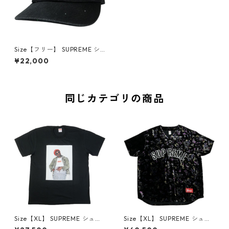
Size【フリー】 SUPREME シ
ュプリーム 26SS Sequin Deni
¥22,000
m Classic Logo 6-Panel Bla
ck キャップ 黒 【新古品・未
使用品】 30012214
同じカテゴリの商品
Size【XL】 SUPREME シュプ
Size【XL】 SUPREME シュプ
リーム 22AW Andre 3000 T
リーム 19AW Floral Velour B