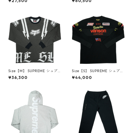
¥27,500
¥60,500
ee Black Tシャツ 黒 【新古
aseball Jersey ベースボール
品・未使用品】 30014575
シャツ 黒 【中古品-非常に良
い】 30014175
Size【M】 SUPREME シュプ
Size【S】 SUPREME シュプリ
リーム ×Fox Racing 25FW L/
ーム ×Vanson Leathers 26SS
¥36,300
¥44,000
S Top Black ロンT 黒 【新古
L/S Top Black ロンT 黒 【中古
品・未使用品】 30013604
品-ほぼ新品】 30014418