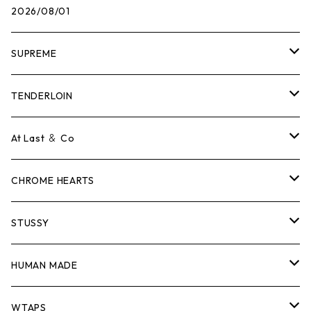
2026/08/01
SUPREME
Tシャツ
TENDERLOIN
ロンTEE
Tシャツ
At Last ＆ Co
スウェット/ニット
ロンTEE
Tシャツ
CHROME HEARTS
シャツ
スウェット/ニット
ロンTEE
Tシャツ
STUSSY
ジャケット
シャツ
スウェット/ニット
ロンTEE
Tシャツ
HUMAN MADE
パンツ
ジャケット
シャツ
スウェット/ニット
ロンTEE
Tシャツ
WTAPS