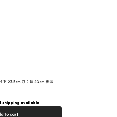
股下 23.5cm 渡り幅 40cm 裾幅
l shipping available
d to cart