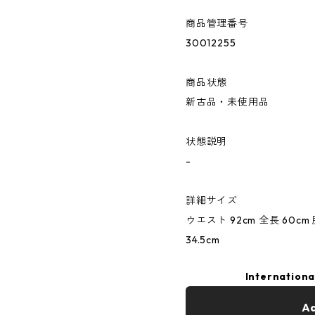
商品管理番号
30012255
商品状態
新古品・未使用品
状態説明
-
詳細サイズ
ウエスト 92cm 全長 60cm 
34.5cm
Internationa
Ad