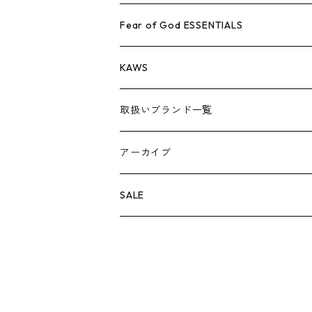
AIR JORDAN 1
小物
シューズ
バッグ
キャップ・ハット
パンツ
ジャケット
シャツ
スウェット/ニット
アパレル・小物
Tシャツ
Fear of God ESSENTIALS
AIR JORDAN 3
コラボレーション
小物
シューズ
バッグ
キャップ・ハット
パンツ
ジャケット
シャツ
ロンTEE
Tシャツ
KAWS
AIR JORDAN 4
×THE NORTH FACE
シーズンアイテム
小物
シューズ
バッグ
キャップ
パンツ
ジャケット
スウェット/ニット
ロンTEE
アパレル
取扱いブランド一覧
AIR JORDAN 5
×COMME des GARCONS
26SS
BOX LOGOアイテム
小物
シューズ
バッグ
キャップ・ハット
パンツ
ジャケット
スウェット/ニット
小物
A
アーカイブ
AIR JORDAN 6
×UNDERCOVER
25FW
パーカー/クルーネック
A BATHING APE
小物
小物
バッグ
キャップ・ハット
パンツ
シャツ
B
SALE
AIR JORDAN 11
×NIKE
25SS
ロンT
adidas
BBC
シューズ
バッグ
ジャケット
C
SUPREME
AIR FORCE 1
×VANS
24AW
Tシャツ
At Last ＆ Co
Bass Pro Shops
COOTIE PRODUCTIONS
ジャケット
小物
シューズ
パンツ
D
At Last ＆ Co
AIR MAX
×Burberry
24SS
キャップ
ARC'TERYX