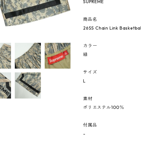
SUPREME
商品名
26SS Chain Link Basketb
カラー
緑
サイズ
L
素材
ポリエステル100％
付属品
-