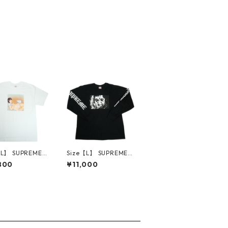
【L】 SUPREME
Size【L】 SUPREME
リーム 25SS Mo
シュプリーム ×The Ex
800
¥11,000
ee White Tシャ
orcist 25FW Mother
 【新古品・未使
L/S Tee Black ロンT
30014661
黒 【中古品-良い】 3
0014666