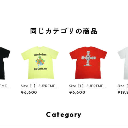
同じカテゴリの商品
REME
Size【L】 SUPREME
Size【L】 SUPREME
Size
AW M
シュプリーム 24SS M
シュプリーム 25FW D
シュプ
¥6,600
¥6,600
¥19,
 Tee B
elvins Bullhead Tee F
ash Snow Tee Red T
use T
 【中
luorescent Yellow T
シャツ 赤 【中古品-良
ツ 白
1466
シャツ 黄 【中古品-良
い】 30014671
用品】 
い】 30014670
Category