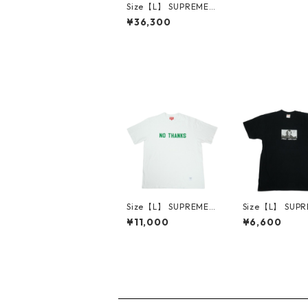
Size【L】 SUPREME
シュプリーム 26SS Ch
¥36,300
ain Link Basketball S
hort Digi Camo ショ
ーツ 緑 【新古品・未
使用品】 30012255
Size【L】 SUPREME
Size【L】 SUP
シュプリーム 21FW N
シュプリーム 15
¥11,000
¥6,600
o Thanks S/S Top Wh
erry Christmas
ite Tシャツ 白 【中古
lack Tシャツ 黒
品-良い】 30014668
古品-良い】 300
9