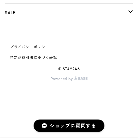
AIR JORDAN 6
×UNDERCOVER
25FW
パーカー/クルーネック
A BATHING APE
小物
小物
バッグ
キャップ・ハット
パンツ
シャツ
B
SALE
AIR JORDAN 11
×NIKE
25SS
ロンT
adidas
BBC
シューズ
バッグ
ジャケット
C
SUPREME
AIR FORCE 1
×VANS
24AW
Tシャツ
At Last ＆ Co
プライバシーポリシー
Bass Pro Shops
COOTIE PRODUCTIONS
ジャケット
小物
シューズ
パンツ
D
At Last ＆ Co
特定商取引法に基づく表記
AIR MAX
×Burberry
24SS
キャップ
ARC'TERYX
BEN DAVIS
Clarks
スウェット/パーカー
DESCENDANT
小物
キャップ
E
TENDERLOIN
© STAY246
AIR MORE UPTEMPO
Powered by
×Tiffany
23AW
ALICE HOLLYWOOD
BALENCIAGA
CHROME HEARTS
シャツ
drew house
EVANGELION:95
ジャケット
シャークアイテム
バッグ
F
CHROME HEARTS
AIR FOAMPOSITE
23SS
ASICS
Buffer
CHALLENGER
ロンT
Derby Of San Francisco
スウェット/パーカー
Fragment Design
Tシャツ
コラボレーション
シューズ
G
HUMAN MADE
BLAZER
22AW
Tシャツ
DEADLY DOLL
シャツ
Fear of God
ロンTEE
Girls Don't Cry
小物
H
WTAPS
ショップに質問する
DUNK
22SS
パンツ
Dickies