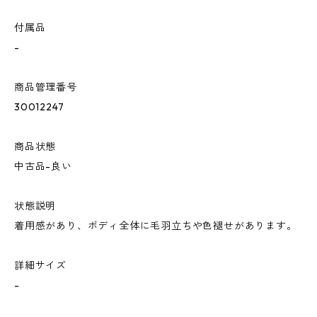
付属品
-
商品管理番号
30012247
商品状態
中古品-良い
状態説明
着用感があり、ボディ全体に毛羽立ちや色褪せがあります。
詳細サイズ
-