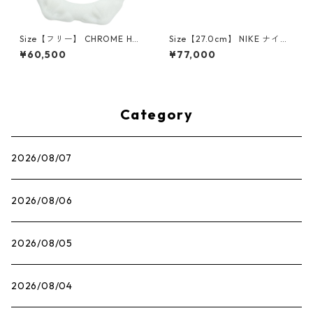
Size【フリー】 CHROME HEA
Size【27.0cm】 NIKE ナイキ
RTS クロム・ハーツ CH Cross
×Travis Scott AIR JORDAN 1
¥60,500
¥77,000
SINGLE Hoop Earring WHITE
LOW OG SP Muslin/Shy Pink
ピアス 白 【新古品・未使用
IQ7604-101 スニーカー ライ
品】 20830893
トピンク 【新古品・未使用
品】 30009628
Category
2026/08/07
2026/08/06
2026/08/05
2026/08/04