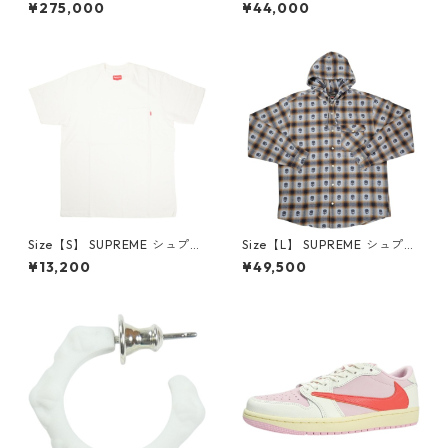
×Travis Scott AIR JORDAN 1
プリーム 24AW Box Logo Ho
¥275,000
¥44,000
LOW Reverse Mocha DM786
oded Sweatshirt Stone ボッ
6-162 スニーカー 茶 【新古
クスロゴパーカー クリーム
品・未使用品】 20780008
【新古品・未使用品】 20823
462
Size【S】 SUPREME シュプリ
Size【L】 SUPREME シュプリ
ーム S/S Pocket Tee White T
ーム ×Number (N)ine 25FW
¥13,200
¥49,500
シャツ 白 【新古品・未使用
Hooded Flannel Shirt Blue
品】 20827285
長袖シャツ 青 【新古品・未使
用品】 20832641