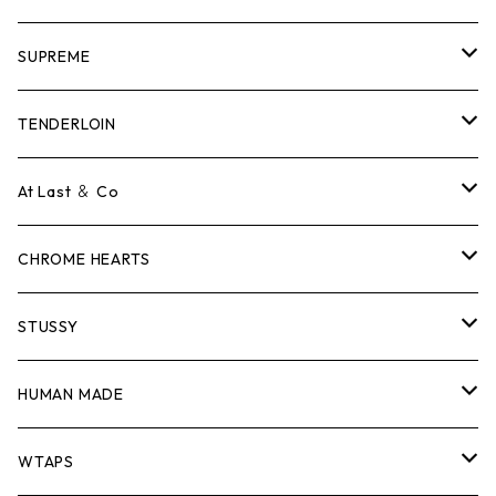
SUPREME
Tシャツ
TENDERLOIN
ロンTEE
Tシャツ
At Last ＆ Co
スウェット/ニット
ロンTEE
Tシャツ
CHROME HEARTS
シャツ
スウェット/ニット
ロンTEE
Tシャツ
STUSSY
ジャケット
シャツ
スウェット/ニット
ロンTEE
Tシャツ
HUMAN MADE
パンツ
ジャケット
シャツ
スウェット/ニット
ロンTEE
Tシャツ
WTAPS