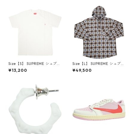
品・未使用品】 20780008
【新古品・未使用品】 20823
462
Size【S】 SUPREME シュプリ
Size【L】 SUPREME シュプリ
ーム S/S Pocket Tee White T
ーム ×Number (N)ine 25FW
¥13,200
¥49,500
シャツ 白 【新古品・未使用
Hooded Flannel Shirt Blue
品】 20827285
長袖シャツ 青 【新古品・未使
用品】 20832641