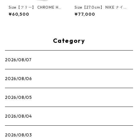
Size【フリー】 CHROME HEA
Size【27.0cm】 NIKE ナイキ
RTS クロム・ハーツ CH Cross
×Travis Scott AIR JORDAN 1
¥60,500
¥77,000
SINGLE Hoop Earring WHITE
LOW OG SP Muslin/Shy Pink
ピアス 白 【新古品・未使用
IQ7604-101 スニーカー ライ
品】 20830893
トピンク 【新古品・未使用
品】 30009628
Category
2026/08/07
2026/08/06
2026/08/05
2026/08/04
2026/08/03