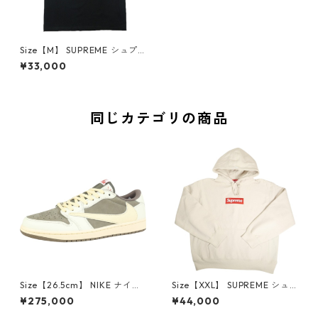
Size【M】 SUPREME シュプ
リーム 19AW Mary J. Blige Te
¥33,000
e Black Tシャツ 黒 【新古
品・未使用品】 30012198
同じカテゴリの商品
Size【26.5cm】 NIKE ナイキ
Size【XXL】 SUPREME シュ
×Travis Scott AIR JORDAN 1
プリーム 24AW Box Logo Ho
¥275,000
¥44,000
LOW Reverse Mocha DM786
oded Sweatshirt Stone ボッ
6-162 スニーカー 茶 【新古
クスロゴパーカー クリーム