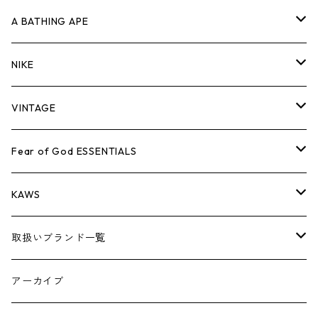
キャップ・ハット
パンツ
ジャケット
シャツ
スウェット/ニット
ロンT
Tシャツ
A BATHING APE
バッグ
キャップ・ハット
パンツ
ジャケット
シャツ
スウェット/ニット
ロンTEE
Tシャツ
NIKE
シューズ
バッグ
キャップ・ハット
パンツ
ジャケット
シャツ
スウェット/ニット
ロンTEE
シューズ
VINTAGE
AIR JORDAN 1
小物
シューズ
バッグ
キャップ・ハット
パンツ
ジャケット
シャツ
スウェット/ニット
アパレル・小物
Tシャツ
Fear of God ESSENTIALS
AIR JORDAN 3
コラボレーション
小物
シューズ
バッグ
キャップ・ハット
パンツ
ジャケット
シャツ
ロンTEE
Tシャツ
KAWS
AIR JORDAN 4
×THE NORTH FACE
シーズンアイテム
小物
シューズ
バッグ
キャップ
パンツ
ジャケット
スウェット/ニット
ロンTEE
アパレル
取扱いブランド一覧
AIR JORDAN 5
×COMME des GARCONS
26SS
BOX LOGOアイテム
小物
シューズ
バッグ
キャップ・ハット
パンツ
ジャケット
スウェット/ニット
小物
A
アーカイブ
AIR JORDAN 6
×UNDERCOVER