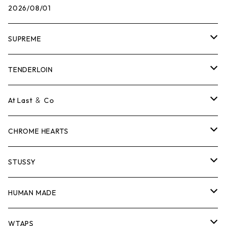
2026/08/01
SUPREME
Tシャツ
TENDERLOIN
ロンTEE
Tシャツ
At Last ＆ Co
スウェット/ニット
ロンTEE
Tシャツ
CHROME HEARTS
シャツ
スウェット/ニット
ロンTEE
Tシャツ
STUSSY
ジャケット
シャツ
スウェット/ニット
ロンTEE
Tシャツ
HUMAN MADE
パンツ
ジャケット
シャツ
スウェット/ニット
ロンTEE
Tシャツ
WTAPS