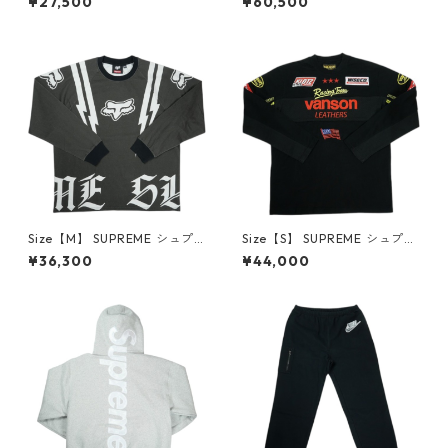
¥27,500
¥60,500
ee Black Tシャツ 黒 【新古
aseball Jersey ベースボール
品・未使用品】 30014575
シャツ 黒 【中古品-非常に良
い】 30014175
Size【M】 SUPREME シュプ
Size【S】 SUPREME シュプリ
リーム ×Fox Racing 25FW L/
ーム ×Vanson Leathers 26SS
¥36,300
¥44,000
S Top Black ロンT 黒 【新古
L/S Top Black ロンT 黒 【中古
品・未使用品】 30013604
品-ほぼ新品】 30014418