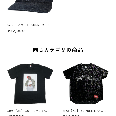
Size【フリー】 SUPREME シ
ュプリーム 26SS Sequin Deni
¥22,000
m Classic Logo 6-Panel Indi
go キャップ インディゴ 【新
古品・未使用品】 30012113
同じカテゴリの商品
Size【XL】 SUPREME シュプ
Size【XL】 SUPREME シュプ
リーム 22AW Andre 3000 T
リーム 19AW Floral Velour B