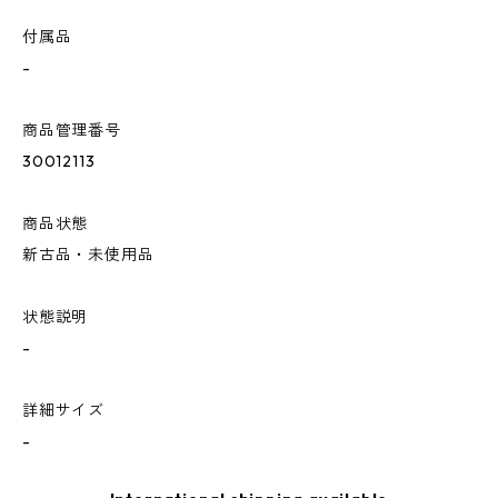
付属品
-
商品管理番号
30012113
商品状態
新古品・未使用品
状態説明
-
詳細サイズ
-