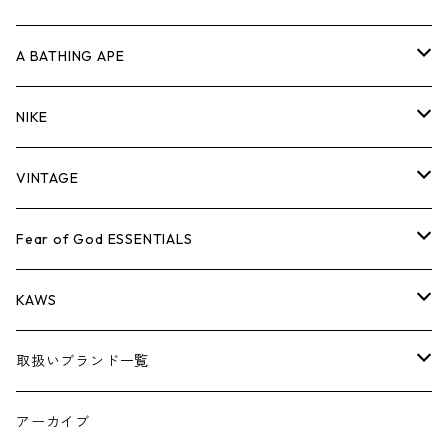
キャップ・ハット
パンツ
ジャケット
シャツ
スウェット/ニット
ロンT
Tシャツ
A BATHING APE
バッグ
キャップ・ハット
パンツ
ジャケット
シャツ
スウェット/ニット
ロンTEE
Tシャツ
NIKE
シューズ
バッグ
キャップ・ハット
パンツ
ジャケット
シャツ
スウェット/ニット
ロンTEE
シューズ
VINTAGE
AIR JORDAN 1
小物
シューズ
バッグ
キャップ・ハット
パンツ
ジャケット
シャツ
スウェット/ニット
アパレル・小物
Tシャツ
Fear of God ESSENTIALS
AIR JORDAN 3
コラボレーション
小物
シューズ
バッグ
キャップ・ハット
パンツ
ジャケット
シャツ
ロンTEE
Tシャツ
KAWS
AIR JORDAN 4
×THE NORTH FACE
シーズンアイテム
小物
シューズ
バッグ
キャップ
パンツ
ジャケット
スウェット/ニット
ロンTEE
アパレル
取扱いブランド一覧
AIR JORDAN 5
×COMME des GARCONS
26SS
BOX LOGOアイテム
小物
シューズ
バッグ
キャップ・ハット
パンツ
ジャケット
スウェット/ニット
小物
A
アーカイブ