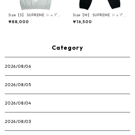
Size【S】 SUPREME シュプリ
Size【M】 SUPREME シュプ
ーム 25FW Satin Applique H
リーム ×NIKE 21SS Cargo Sw
¥88,000
¥16,500
ooded Sweatshirt Heather
eatpant Black スウェットパ
Grey パーカー 灰 【新古品・
ンツ 黒 【中古品-非常に良
未使用品】 30013605
い】 30014576
Category
2026/08/06
2026/08/05
2026/08/04
2026/08/03