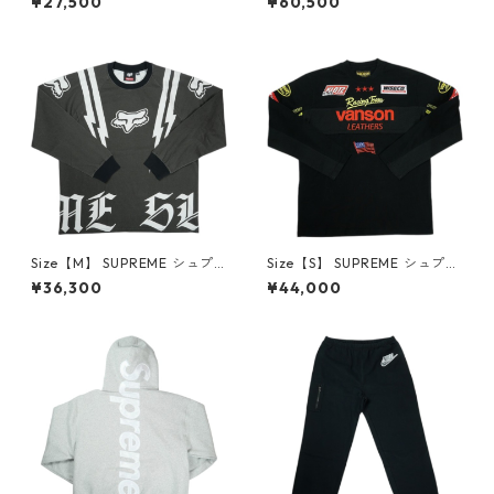
¥27,500
¥60,500
ee Black Tシャツ 黒 【新古
aseball Jersey ベースボール
品・未使用品】 30014575
シャツ 黒 【中古品-非常に良
い】 30014175
Size【M】 SUPREME シュプ
Size【S】 SUPREME シュプリ
リーム ×Fox Racing 25FW L/
ーム ×Vanson Leathers 26SS
¥36,300
¥44,000
S Top Black ロンT 黒 【新古
L/S Top Black ロンT 黒 【中古
品・未使用品】 30013604
品-ほぼ新品】 30014418