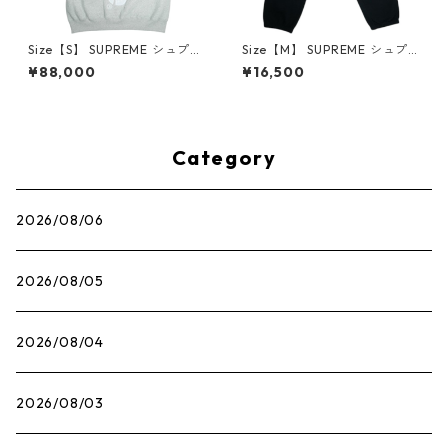
Size【S】 SUPREME シュプリ
Size【M】 SUPREME シュプ
ーム 25FW Satin Applique H
リーム ×NIKE 21SS Cargo Sw
¥88,000
¥16,500
ooded Sweatshirt Heather
eatpant Black スウェットパ
Grey パーカー 灰 【新古品・
ンツ 黒 【中古品-非常に良
未使用品】 30013605
い】 30014576
Category
2026/08/06
2026/08/05
2026/08/04
2026/08/03