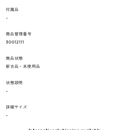
付属品
-
商品管理番号
30012111
商品状態
新古品・未使用品
状態説明
-
詳細サイズ
-