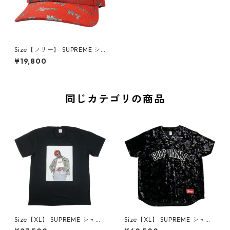
Size【フリー】 SUPREME シ
ュプリーム 26SS Monogram
¥19,800
6-Panel Red キャップ 赤
【新古品・未使用品】 300121
11
同じカテゴリの商品
Size【XL】 SUPREME シュプ
Size【XL】 SUPREME シュプ
リーム 22AW Andre 3000 T
リーム 19AW Floral Velour B