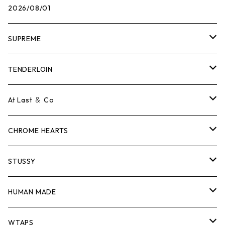
2026/08/01
SUPREME
Tシャツ
TENDERLOIN
ロンTEE
Tシャツ
At Last ＆ Co
スウェット/ニット
ロンTEE
Tシャツ
CHROME HEARTS
シャツ
スウェット/ニット
ロンTEE
Tシャツ
STUSSY
ジャケット
シャツ
スウェット/ニット
ロンTEE
Tシャツ
HUMAN MADE
パンツ
ジャケット
シャツ
スウェット/ニット
ロンTEE
Tシャツ
WTAPS