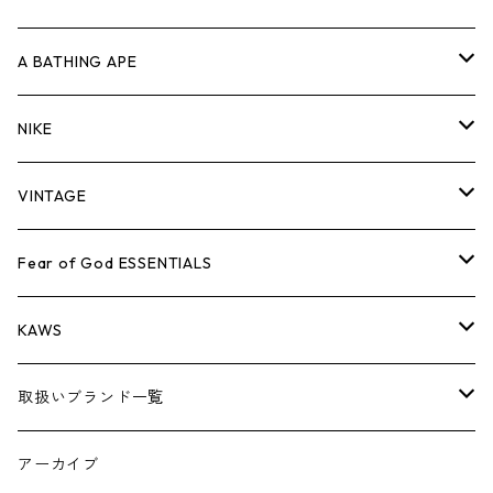
キャップ・ハット
パンツ
ジャケット
シャツ
スウェット/ニット
ロンT
Tシャツ
A BATHING APE
バッグ
キャップ・ハット
パンツ
ジャケット
シャツ
スウェット/ニット
ロンTEE
Tシャツ
NIKE
シューズ
バッグ
キャップ・ハット
パンツ
ジャケット
シャツ
スウェット/ニット
ロンTEE
シューズ
VINTAGE
AIR JORDAN 1
小物
シューズ
バッグ
キャップ・ハット
パンツ
ジャケット
シャツ
スウェット/ニット
アパレル・小物
Tシャツ
Fear of God ESSENTIALS
AIR JORDAN 3
コラボレーション
小物
シューズ
バッグ
キャップ・ハット
パンツ
ジャケット
シャツ
ロンTEE
Tシャツ
KAWS
AIR JORDAN 4
×THE NORTH FACE
シーズンアイテム
小物
シューズ
バッグ
キャップ
パンツ
ジャケット
スウェット/ニット
ロンTEE
アパレル
取扱いブランド一覧
AIR JORDAN 5
×COMME des GARCONS
26SS
BOX LOGOアイテム
小物
シューズ
バッグ
キャップ・ハット
パンツ
ジャケット
スウェット/ニット
小物
A
アーカイブ