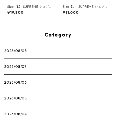
Size【L】 SUPREME シュプリ
Size【L】 SUPREME シュプリ
ーム 25SS Mouse Tee White
ーム ×The Exorcist 25FW Mo
¥19,800
¥11,000
Tシャツ 白 【新古品・未使用
ther L/S Tee Black ロンT 黒
品】 30014661
【中古品-良い】 30014666
Category
2026/08/08
2026/08/07
2026/08/06
2026/08/05
2026/08/04