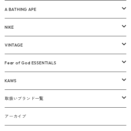
キャップ・ハット
パンツ
ジャケット
シャツ
スウェット/ニット
ロンT
Tシャツ
A BATHING APE
バッグ
キャップ・ハット
パンツ
ジャケット
シャツ
スウェット/ニット
ロンTEE
Tシャツ
NIKE
シューズ
バッグ
キャップ・ハット
パンツ
ジャケット
シャツ
スウェット/ニット
ロンTEE
シューズ
VINTAGE
AIR JORDAN 1
小物
シューズ
バッグ
キャップ・ハット
パンツ
ジャケット
シャツ
スウェット/ニット
アパレル・小物
Tシャツ
Fear of God ESSENTIALS
AIR JORDAN 3
コラボレーション
小物
シューズ
バッグ
キャップ・ハット
パンツ
ジャケット
シャツ
ロンTEE
Tシャツ
KAWS
AIR JORDAN 4
×THE NORTH FACE
シーズンアイテム
小物
シューズ
バッグ
キャップ
パンツ
ジャケット
スウェット/ニット
ロンTEE
アパレル
取扱いブランド一覧
AIR JORDAN 5
×COMME des GARCONS
26SS
BOX LOGOアイテム
小物
シューズ
バッグ
キャップ・ハット
パンツ
ジャケット
スウェット/ニット
小物
A
アーカイブ
AIR JORDAN 6
×UNDERCOVER