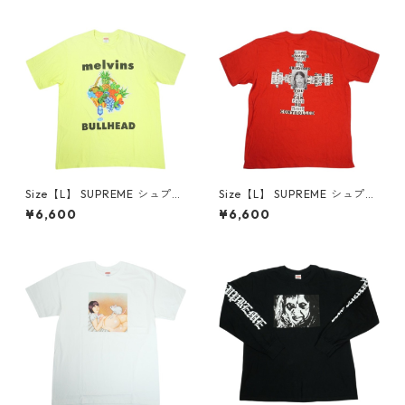
良い】 30014668
品-良い】 30014669
Size【L】 SUPREME シュプリ
Size【L】 SUPREME シュプリ
ーム 24SS Melvins Bullhead
ーム 25FW Dash Snow Tee R
¥6,600
¥6,600
Tee Fluorescent Yellow Tシ
ed Tシャツ 赤 【中古品-良
ャツ 黄 【中古品-良い】 300
い】 30014671
14670