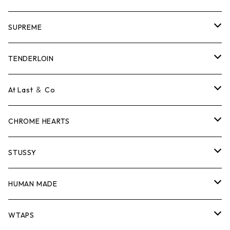
SUPREME
Tシャツ
TENDERLOIN
ロンTEE
Tシャツ
At Last ＆ Co
スウェット/ニット
ロンTEE
Tシャツ
CHROME HEARTS
シャツ
スウェット/ニット
ロンTEE
Tシャツ
STUSSY
ジャケット
シャツ
スウェット/ニット
ロンTEE
Tシャツ
HUMAN MADE
パンツ
ジャケット
シャツ
スウェット/ニット
ロンTEE
Tシャツ
WTAPS