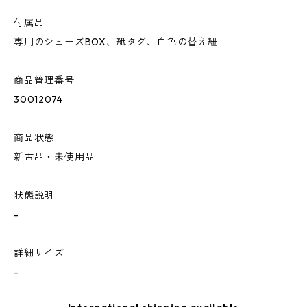
付属品
専用のシューズBOX、紙タグ、白色の替え紐
商品管理番号
30012074
商品状態
新古品・未使用品
状態説明
-
詳細サイズ
-