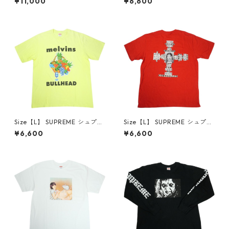
¥11,000
¥6,600
p White Tシャツ 白 【中古品-
Tee Black Tシャツ 黒 【中古
良い】 30014668
品-良い】 30014669
Size【L】 SUPREME シュプリ
Size【L】 SUPREME シュプリ
ーム 24SS Melvins Bullhead
ーム 25FW Dash Snow Tee R
¥6,600
¥6,600
Tee Fluorescent Yellow Tシ
ed Tシャツ 赤 【中古品-良
ャツ 黄 【中古品-良い】 300
い】 30014671
14670