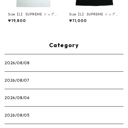
Size【L】 SUPREME シュプリ
Size【L】 SUPREME シュプリ
ーム 25SS Mouse Tee White
ーム ×The Exorcist 25FW Mo
¥19,800
¥11,000
Tシャツ 白 【新古品・未使用
ther L/S Tee Black ロンT 黒
品】 30014661
【中古品-良い】 30014666
Category
2026/08/08
2026/08/07
2026/08/06
2026/08/05