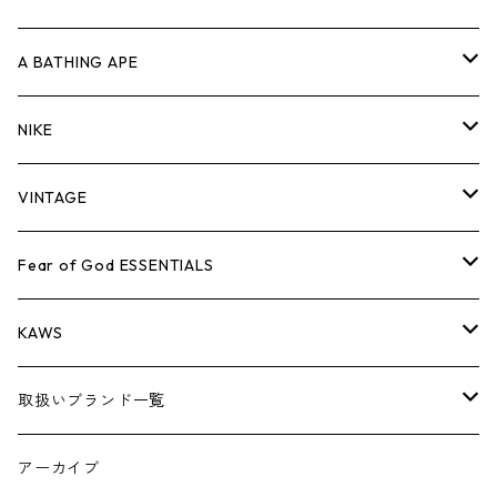
キャップ・ハット
パンツ
ジャケット
シャツ
スウェット/ニット
ロンT
Tシャツ
A BATHING APE
バッグ
キャップ・ハット
パンツ
ジャケット
シャツ
スウェット/ニット
ロンTEE
Tシャツ
NIKE
シューズ
バッグ
キャップ・ハット
パンツ
ジャケット
シャツ
スウェット/ニット
ロンTEE
シューズ
VINTAGE
AIR JORDAN 1
小物
シューズ
バッグ
キャップ・ハット
パンツ
ジャケット
シャツ
スウェット/ニット
アパレル・小物
Tシャツ
Fear of God ESSENTIALS
AIR JORDAN 3
コラボレーション
小物
シューズ
バッグ
キャップ・ハット
パンツ
ジャケット
シャツ
ロンTEE
Tシャツ
KAWS
AIR JORDAN 4
×THE NORTH FACE
シーズンアイテム
小物
シューズ
バッグ
キャップ
パンツ
ジャケット
スウェット/ニット
ロンTEE
アパレル
取扱いブランド一覧
AIR JORDAN 5
×COMME des GARCONS
26SS
BOX LOGOアイテム
小物
シューズ
バッグ
キャップ・ハット
パンツ
ジャケット
スウェット/ニット
小物
A
アーカイブ