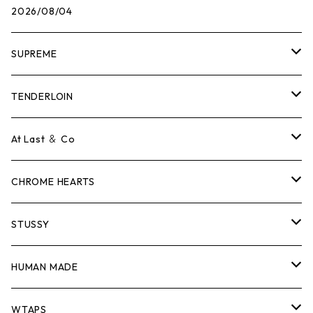
2026/08/04
SUPREME
Tシャツ
TENDERLOIN
ロンTEE
Tシャツ
At Last ＆ Co
スウェット/ニット
ロンTEE
Tシャツ
CHROME HEARTS
シャツ
スウェット/ニット
ロンTEE
Tシャツ
STUSSY
ジャケット
シャツ
スウェット/ニット
ロンTEE
Tシャツ
HUMAN MADE
パンツ
ジャケット
シャツ
スウェット/ニット
ロンTEE
Tシャツ
WTAPS