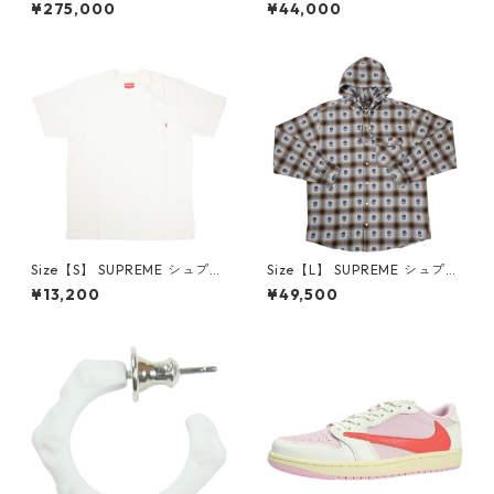
×Travis Scott AIR JORDAN 1
プリーム 24AW Box Logo Ho
¥275,000
¥44,000
LOW Reverse Mocha DM786
oded Sweatshirt Stone ボッ
6-162 スニーカー 茶 【新古
クスロゴパーカー クリーム
品・未使用品】 20780008
【新古品・未使用品】 20823
462
Size【S】 SUPREME シュプリ
Size【L】 SUPREME シュプリ
ーム S/S Pocket Tee White T
ーム ×Number (N)ine 25FW
¥13,200
¥49,500
シャツ 白 【新古品・未使用
Hooded Flannel Shirt Blue
品】 20827285
長袖シャツ 青 【新古品・未使
用品】 20832641