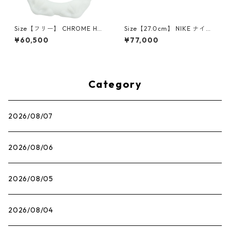
Size【フリー】 CHROME HEA
Size【27.0cm】 NIKE ナイキ
RTS クロム・ハーツ CH Cross
×Travis Scott AIR JORDAN 1
¥60,500
¥77,000
SINGLE Hoop Earring WHITE
LOW OG SP Muslin/Shy Pink
ピアス 白 【新古品・未使用
IQ7604-101 スニーカー ライ
品】 20830893
トピンク 【新古品・未使用
品】 30009628
Category
2026/08/07
2026/08/06
2026/08/05
2026/08/04