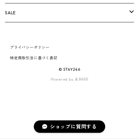
AIR JORDAN 6
×UNDERCOVER
25FW
パーカー/クルーネック
A BATHING APE
小物
小物
バッグ
キャップ・ハット
パンツ
シャツ
B
SALE
AIR JORDAN 11
×NIKE
25SS
ロンT
adidas
BBC
シューズ
バッグ
ジャケット
C
SUPREME
AIR FORCE 1
×VANS
24AW
Tシャツ
At Last ＆ Co
プライバシーポリシー
Bass Pro Shops
COOTIE PRODUCTIONS
ジャケット
小物
シューズ
パンツ
D
At Last ＆ Co
特定商取引法に基づく表記
AIR MAX
×Burberry
24SS
キャップ
ARC'TERYX
BEN DAVIS
Clarks
スウェット/パーカー
DESCENDANT
小物
キャップ
E
TENDERLOIN
© STAY246
AIR MORE UPTEMPO
Powered by
×Tiffany
23AW
ALICE HOLLYWOOD
BALENCIAGA
CHROME HEARTS
シャツ
drew house
EVANGELION:95
ジャケット
シャークアイテム
バッグ
F
CHROME HEARTS
AIR FOAMPOSITE
23SS
ASICS
Buffer
CHALLENGER
ロンT
Derby Of San Francisco
スウェット/パーカー
Fragment Design
Tシャツ
コラボレーション
シューズ
G
HUMAN MADE
BLAZER
22AW
Tシャツ
DEADLY DOLL
シャツ
Fear of God
ロンTEE
Girls Don't Cry
小物
H
WTAPS
ショップに質問する
DUNK
22SS
パンツ
Dickies