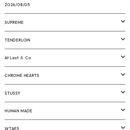
2026/08/05
SUPREME
Tシャツ
TENDERLOIN
ロンTEE
Tシャツ
At Last ＆ Co
スウェット/ニット
ロンTEE
Tシャツ
CHROME HEARTS
シャツ
スウェット/ニット
ロンTEE
Tシャツ
STUSSY
ジャケット
シャツ
スウェット/ニット
ロンTEE
Tシャツ
HUMAN MADE
パンツ
ジャケット
シャツ
スウェット/ニット
ロンTEE
Tシャツ
WTAPS