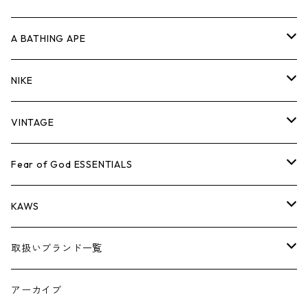
キャップ・ハット
パンツ
ジャケット
シャツ
スウェット/ニット
ロンT
Tシャツ
A BATHING APE
バッグ
キャップ・ハット
パンツ
ジャケット
シャツ
スウェット/ニット
ロンTEE
Tシャツ
NIKE
シューズ
バッグ
キャップ・ハット
パンツ
ジャケット
シャツ
スウェット/ニット
ロンTEE
シューズ
VINTAGE
AIR JORDAN 1
小物
シューズ
バッグ
キャップ・ハット
パンツ
ジャケット
シャツ
スウェット/ニット
アパレル・小物
Tシャツ
Fear of God ESSENTIALS
AIR JORDAN 3
コラボレーション
小物
シューズ
バッグ
キャップ・ハット
パンツ
ジャケット
シャツ
ロンTEE
Tシャツ
KAWS
AIR JORDAN 4
×THE NORTH FACE
シーズンアイテム
小物
シューズ
バッグ
キャップ
パンツ
ジャケット
スウェット/ニット
ロンTEE
アパレル
取扱いブランド一覧
AIR JORDAN 5
×COMME des GARCONS
26SS
BOX LOGOアイテム
小物
シューズ
バッグ
キャップ・ハット
パンツ
ジャケット
スウェット/ニット
小物
A
アーカイブ