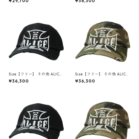
¥29,700
¥36,300
NIE / BLK ビーニー 黒 【新古
MOTO COUTURE CAP / BLK
品・未使用品】 30011831
CAMO キャップ 黒緑 【新古
品・未使用品】 30007667
Size【フリー】 その他 ALICE
Size【フリー】 その他 ALICE
HOLLYWOOD CHOPPER CA
HOLLYWOOD MOTO COUTU
¥36,300
¥36,300
P / BLK WHT キャップ 黒白
RE CAP CAMO キャップ 緑
【新古品・未使用品】 30012
【新古品・未使用品】 20838
990
212