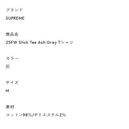
ブランド
SUPREME
商品名
25FW Stick Tee Ash Grey Tシャツ
カラー
灰
サイズ
M
素材
コットン98％/ポリエステル2％