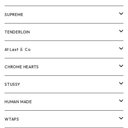
SUPREME
Tシャツ
TENDERLOIN
ロンTEE
Tシャツ
At Last ＆ Co
スウェット/ニット
ロンTEE
Tシャツ
CHROME HEARTS
シャツ
スウェット/ニット
ロンTEE
Tシャツ
STUSSY
ジャケット
シャツ
スウェット/ニット
ロンTEE
Tシャツ
HUMAN MADE
パンツ
ジャケット
シャツ
スウェット/ニット
ロンTEE
Tシャツ
WTAPS