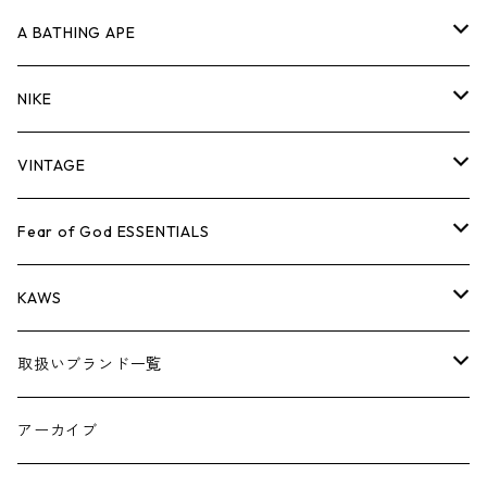
キャップ・ハット
パンツ
ジャケット
シャツ
スウェット/ニット
ロンT
Tシャツ
A BATHING APE
バッグ
キャップ・ハット
パンツ
ジャケット
シャツ
スウェット/ニット
ロンTEE
Tシャツ
NIKE
シューズ
バッグ
キャップ・ハット
パンツ
ジャケット
シャツ
スウェット/ニット
ロンTEE
シューズ
VINTAGE
AIR JORDAN 1
小物
シューズ
バッグ
キャップ・ハット
パンツ
ジャケット
シャツ
スウェット/ニット
アパレル・小物
Tシャツ
Fear of God ESSENTIALS
AIR JORDAN 3
コラボレーション
小物
シューズ
バッグ
キャップ・ハット
パンツ
ジャケット
シャツ
ロンTEE
Tシャツ
KAWS
AIR JORDAN 4
×THE NORTH FACE
シーズンアイテム
小物
シューズ
バッグ
キャップ
パンツ
ジャケット
スウェット/ニット
ロンTEE
アパレル
取扱いブランド一覧
AIR JORDAN 5
×COMME des GARCONS
26SS
BOX LOGOアイテム
小物
シューズ
バッグ
キャップ・ハット
パンツ
ジャケット
スウェット/ニット
小物
A
アーカイブ
AIR JORDAN 6
×UNDERCOVER