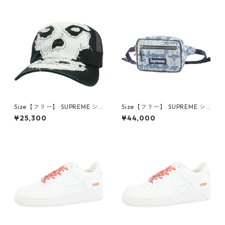
9
【新古品・未使用品】 30014
619
Size【フリー】 SUPREME シ
Size【フリー】 SUPREME シ
ュプリーム ×The Misfits 26S
ュプリーム 22SS Fat Tip Jac
¥25,300
¥44,000
S Mesh Back 6-Panel Black
quard Denim Waist Bag Blu
キャップ 黒 【中古品-非常に
e ウエストバッグ インディゴ
良い】 30014698
【新古品・未使用品】 30014
607