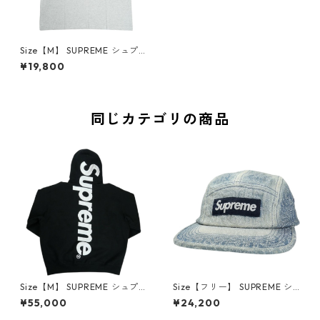
Size【M】 SUPREME シュプ
リーム 25FW Stick Tee Ash G
¥19,800
rey Tシャツ 灰 【新古品・未
使用品】 30011968
同じカテゴリの商品
Size【M】 SUPREME シュプ
Size【フリー】 SUPREME シ
リーム Satin Applique Hoode
ュプリーム 26SS Stitched Ol
¥55,000
¥24,200
d Sweatshirt Black パーカー
d English Camp Cap Blue キ
黒 【中古品-良い】 3001469
ャンプキャップ インディゴ