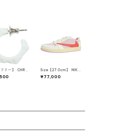
【フリー】 CHRO
Size【27.0cm】 NIKE
EARTS クロム・
ナイキ ×Travis Scott
,500
¥77,000
CH Cross SING
AIR JORDAN 1 LOW
op Earring WHI
OG SP Muslin/Shy Pi
ピアス 白 【新古
nk IQ7604-101 スニ
使用品】 2083
ーカー ライトピンク
【新古品・未使用品】
30009628