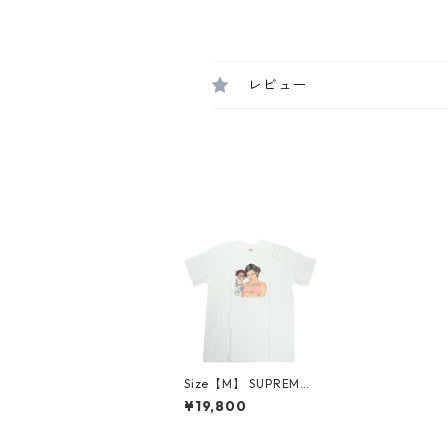
レビュー
Size【M】 SUPREME
シュプリーム 25FW A
¥19,800
ngel Tee White Tシャ
ツ 白 【新古品・未使
用品】 30011967