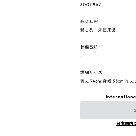
30011967
商品状態
新古品・未使用品
状態説明
-
詳細サイズ
着丈 74cm 身幅 55cm 袖丈 
Internationa
日本国内