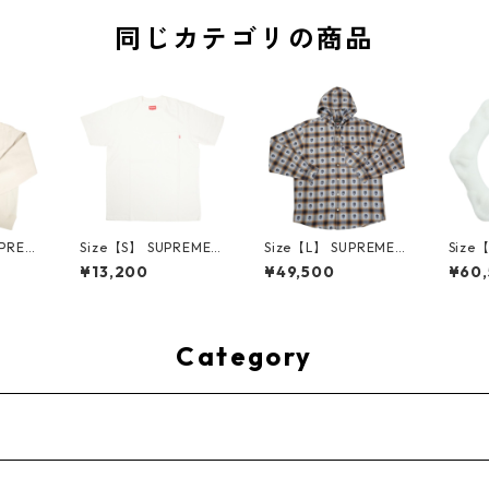
同じカテゴリの商品
UPREM
Size【S】 SUPREME
Size【L】 SUPREME
Size
24AW
シュプリーム S/S Poc
シュプリーム ×Numbe
ME H
¥13,200
¥49,500
¥60
ed Sw
ket Tee White Tシャ
r (N)ine 25FW Hoode
ハーツ 
e ボッ
ツ 白 【新古品・未使
d Flannel Shirt Blue
LE Ho
ー クリ
用品】 20827285
長袖シャツ 青 【新古
TE 
・未使用
品・未使用品】 2083
品・未
2641
0893
Category