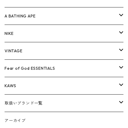
キャップ・ハット
パンツ
ジャケット
シャツ
スウェット/ニット
ロンT
Tシャツ
A BATHING APE
バッグ
キャップ・ハット
パンツ
ジャケット
シャツ
スウェット/ニット
ロンTEE
Tシャツ
NIKE
シューズ
バッグ
キャップ・ハット
パンツ
ジャケット
シャツ
スウェット/ニット
ロンTEE
シューズ
VINTAGE
AIR JORDAN 1
小物
シューズ
バッグ
キャップ・ハット
パンツ
ジャケット
シャツ
スウェット/ニット
アパレル・小物
Tシャツ
Fear of God ESSENTIALS
AIR JORDAN 3
コラボレーション
小物
シューズ
バッグ
キャップ・ハット
パンツ
ジャケット
シャツ
ロンTEE
Tシャツ
KAWS
AIR JORDAN 4
×THE NORTH FACE
シーズンアイテム
小物
シューズ
バッグ
キャップ
パンツ
ジャケット
スウェット/ニット
ロンTEE
アパレル
取扱いブランド一覧
AIR JORDAN 5
×COMME des GARCONS
26SS
BOX LOGOアイテム
小物
シューズ
バッグ
キャップ・ハット
パンツ
ジャケット
スウェット/ニット
小物
A
アーカイブ