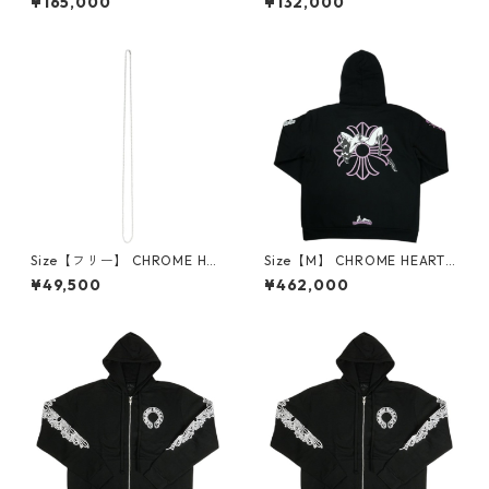
¥165,000
¥132,000
R CAP NEW 3 CEM CRS ORA
LU TRUCKER CAP BLACK ホ
NGE キャップ オレンジ 【新
ノルル限定メッシュキャップ
古品・未使用品】 30014650
黒 【新古品・未使用品】 300
14651
Size【フリー】 CHROME HEA
Size【M】 CHROME HEARTS
RTS クロム・ハーツ BALL CH
クロム・ハーツ DEADLY DOL
¥49,500
¥462,000
AIN 30I SILVER ネックレスチ
L PULLOVER HOODIE BLACK
ェーン 銀 【新古品・未使用
パーカー 黒 【新古品・未使用
品】 30014654
品】 30014531