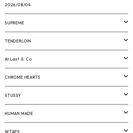
2026/08/04
SUPREME
Tシャツ
TENDERLOIN
ロンTEE
Tシャツ
At Last ＆ Co
スウェット/ニット
ロンTEE
Tシャツ
CHROME HEARTS
シャツ
スウェット/ニット
ロンTEE
Tシャツ
STUSSY
ジャケット
シャツ
スウェット/ニット
ロンTEE
Tシャツ
HUMAN MADE
パンツ
ジャケット
シャツ
スウェット/ニット
ロンTEE
Tシャツ
WTAPS