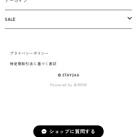
BOX LOGOアイテム
小物
シューズ
バッグ
キャップ・ハット
パンツ
ジャケット
スウェット/ニット
小物
A
アーカイブ
AIR JORDAN 6
×UNDERCOVER
25FW
パーカー/クルーネック
A BATHING APE
小物
小物
バッグ
キャップ・ハット
パンツ
シャツ
B
SALE
AIR JORDAN 11
×NIKE
25SS
ロンT
adidas
BBC
シューズ
バッグ
ジャケット
C
SUPREME
AIR FORCE 1
×VANS
24AW
Tシャツ
At Last ＆ Co
プライバシーポリシー
Bass Pro Shops
COOTIE PRODUCTIONS
ジャケット
小物
シューズ
パンツ
D
At Last ＆ Co
特定商取引法に基づく表記
AIR MAX
×Burberry
24SS
キャップ
ARC'TERYX
BEN DAVIS
Clarks
スウェット/パーカー
DESCENDANT
小物
キャップ
E
TENDERLOIN
© STAY246
AIR MORE UPTEMPO
Powered by
×Tiffany
23AW
ALICE HOLLYWOOD
BALENCIAGA
CHROME HEARTS
シャツ
drew house
EVANGELION:95
ジャケット
シャークアイテム
バッグ
F
CHROME HEARTS
AIR FOAMPOSITE
23SS
ASICS
Buffer
CHALLENGER
ロンT
Derby Of San Francisco
スウェット/パーカー
Fragment Design
Tシャツ
コラボレーション
シューズ
G
HUMAN MADE
BLAZER
22AW
Tシャツ
DEADLY DOLL
シャツ
Fear of God
ロンTEE
Girls Don't Cry
小物
H
WTAPS
ショップに質問する
DUNK