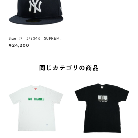
Size【7 3/8(M)】 SUPREME
シュプリーム ×New York Yan
¥24,200
kees 26SS New Era Navy ニ
ューエラキャップ 紺 【新古
品・未使用品】 30011755
同じカテゴリの商品