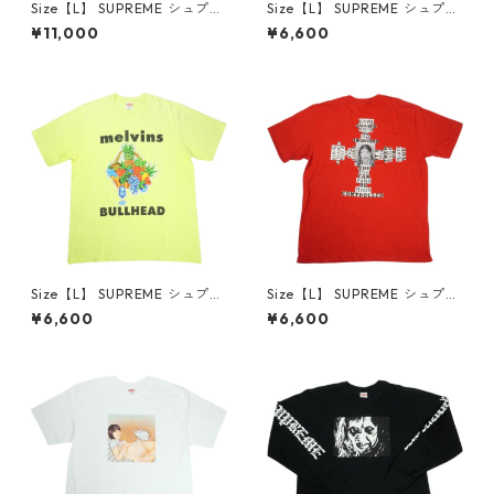
Size【L】 SUPREME シュプリ
Size【L】 SUPREME シュプリ
ーム 21FW No Thanks S/S To
ーム 15AW Merry Christmas
¥11,000
¥6,600
p White Tシャツ 白 【中古品-
Tee Black Tシャツ 黒 【中古
良い】 30014668
品-良い】 30014669
Size【L】 SUPREME シュプリ
Size【L】 SUPREME シュプリ
ーム 24SS Melvins Bullhead
ーム 25FW Dash Snow Tee R
¥6,600
¥6,600
Tee Fluorescent Yellow Tシ
ed Tシャツ 赤 【中古品-良
ャツ 黄 【中古品-良い】 300
い】 30014671
14670