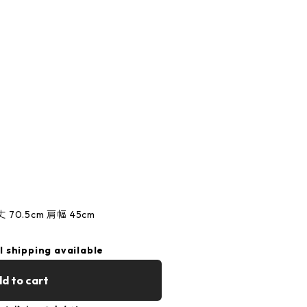
丈 70.5cm 肩幅 45cm
l shipping available
d to cart