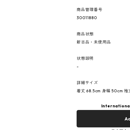
商品管理番号
30011880
商品状態
新古品・未使用品
状態説明
-
詳細サイズ
着丈 68.5cm 身幅 50cm 袖
Internationa
Ad