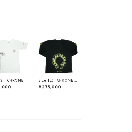
【S】 CHROME H
Size【L】 CHROME H
TS クロム・ハーツ
EARTS クロム・ハーツ
3,000
¥275,000
 S/S TEE WHIT
HORSESHOE L/S TEE
シャツ オールド 白
BLACK/NEON YELLO
品-良い】 3001
W ロンT 黒黄 【新古
品・未使用品】 3001
4602