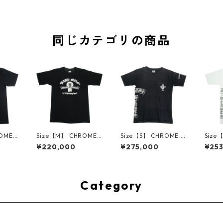
同じカテゴリの商品
OME
Size【M】 CHROME
Size【S】 CHROME H
Size
ム・ハー
HEARTS クロム・ハー
EARTS クロム・ハーツ
EAR
¥220,000
¥275,000
¥25
LL SS
ツ × A BATHING APE
T-BAR S/S TEE BLAC
T-BAR
K 東京
09AW MILO SCROLL
K Tシャツ オールド 黒
E T
 【新古
SS TEE Tシャツ 黒
【中古品-良い】 3001
【中古
001
【中古品-良い】 3001
4600
4598
4599
Category