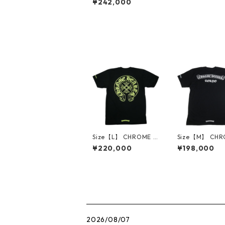
¥242,000
ツ CH ARCH USA LS T
-SHIRT BLACK ロンT
黒 【新古品・未使用
品】 30011880
Size【L】 CHROME H
Size【M】 CHR
EARTS クロム・ハーツ
HEARTS クロ
¥220,000
¥198,000
HORSESHOE S/S TEE
ツ TOKYO SCRO
BLACK/NEON YELLO
T-SHIRT BLAC
W Tシャツ 黒黄 【新
限定Tシャツ 黒
古品・未使用品】 30
品・未使用品】 3
014603
4594
2026/08/07