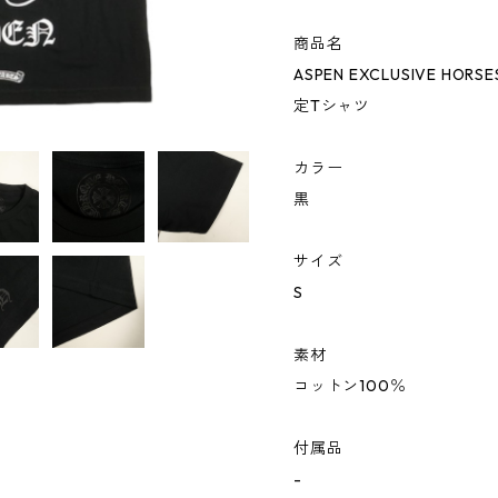
商品名
ASPEN EXCLUSIVE HORS
定Tシャツ
カラー
黒
サイズ
S
素材
コットン100％
付属品
-