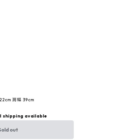
22cm 肩幅 39cm
l shipping available
Sold out