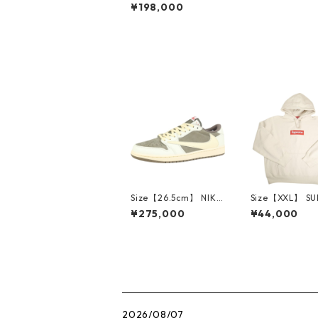
EARTS クロム・ハーツ
¥198,000
ASPEN EXCLUSIVE H
ORSESHOE S/S TEE B
LACK アスペン限定T
シャツ 黒 【新古品・
未使用品】 30011882
Size【26.5cm】 NIKE
Size【XXL】 S
ナイキ ×Travis Scott
E シュプリーム 
¥275,000
¥44,000
AIR JORDAN 1 LOW
Box Logo Hood
Reverse Mocha DM7
eatshirt Ston
866-162 スニーカー
クスロゴパーカ
茶 【新古品・未使用
ーム 【新古品
品】 20780008
品】 20823462
2026/08/07