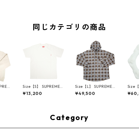
同じカテゴリの商品
UPREM
Size【S】 SUPREME
Size【L】 SUPREME
Size
24AW
シュプリーム S/S Poc
シュプリーム ×Numbe
ME H
¥13,200
¥49,500
¥60
ed Sw
ket Tee White Tシャ
r (N)ine 25FW Hoode
ハーツ 
e ボッ
ツ 白 【新古品・未使
d Flannel Shirt Blue
LE Ho
ー クリ
用品】 20827285
長袖シャツ 青 【新古
TE 
・未使用
品・未使用品】 2083
品・未
2641
0893
Category