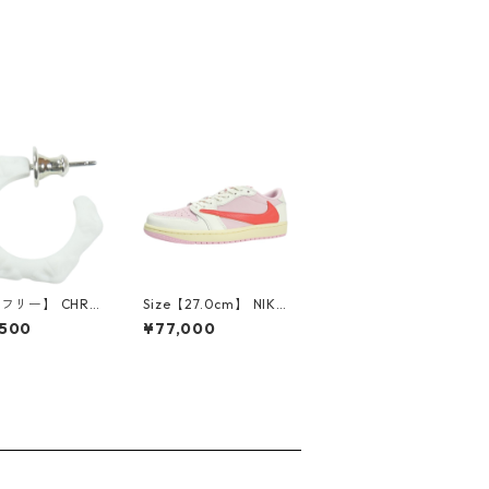
【フリー】 CHRO
Size【27.0cm】 NIKE
EARTS クロム・
ナイキ ×Travis Scott
,500
¥77,000
CH Cross SING
AIR JORDAN 1 LOW
op Earring WHI
OG SP Muslin/Shy Pi
ピアス 白 【新古
nk IQ7604-101 スニ
使用品】 2083
ーカー ライトピンク
【新古品・未使用品】
30009628