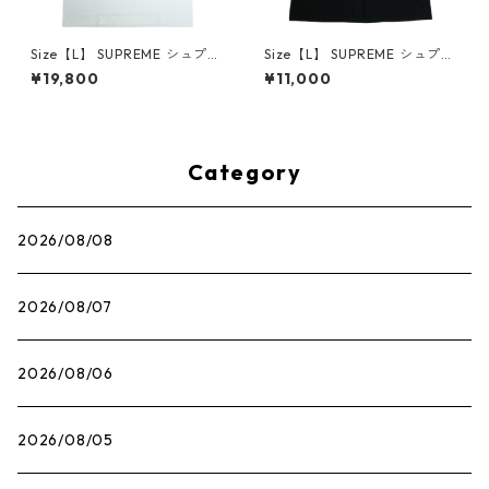
Size【L】 SUPREME シュプリ
Size【L】 SUPREME シュプリ
ーム 25SS Mouse Tee White
ーム ×The Exorcist 25FW Mo
¥19,800
¥11,000
Tシャツ 白 【新古品・未使用
ther L/S Tee Black ロンT 黒
品】 30014661
【中古品-良い】 30014666
Category
2026/08/08
2026/08/07
2026/08/06
2026/08/05