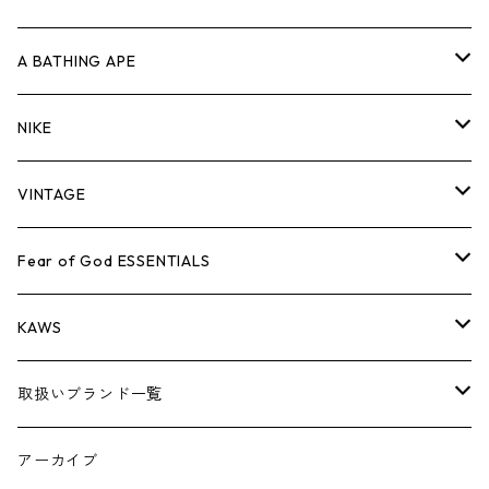
キャップ・ハット
パンツ
ジャケット
シャツ
スウェット/ニット
ロンT
Tシャツ
A BATHING APE
バッグ
キャップ・ハット
パンツ
ジャケット
シャツ
スウェット/ニット
ロンTEE
Tシャツ
NIKE
シューズ
バッグ
キャップ・ハット
パンツ
ジャケット
シャツ
スウェット/ニット
ロンTEE
シューズ
VINTAGE
AIR JORDAN 1
小物
シューズ
バッグ
キャップ・ハット
パンツ
ジャケット
シャツ
スウェット/ニット
アパレル・小物
Tシャツ
Fear of God ESSENTIALS
AIR JORDAN 3
コラボレーション
小物
シューズ
バッグ
キャップ・ハット
パンツ
ジャケット
シャツ
ロンTEE
Tシャツ
KAWS
AIR JORDAN 4
×THE NORTH FACE
シーズンアイテム
小物
シューズ
バッグ
キャップ
パンツ
ジャケット
スウェット/ニット
ロンTEE
アパレル
取扱いブランド一覧
AIR JORDAN 5
×COMME des GARCONS
26SS
BOX LOGOアイテム
小物
シューズ
バッグ
キャップ・ハット
パンツ
ジャケット
スウェット/ニット
小物
A
アーカイブ