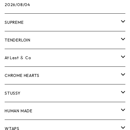
2026/08/04
SUPREME
Tシャツ
TENDERLOIN
ロンTEE
Tシャツ
At Last ＆ Co
スウェット/ニット
ロンTEE
Tシャツ
CHROME HEARTS
シャツ
スウェット/ニット
ロンTEE
Tシャツ
STUSSY
ジャケット
シャツ
スウェット/ニット
ロンTEE
Tシャツ
HUMAN MADE
パンツ
ジャケット
シャツ
スウェット/ニット
ロンTEE
Tシャツ
WTAPS