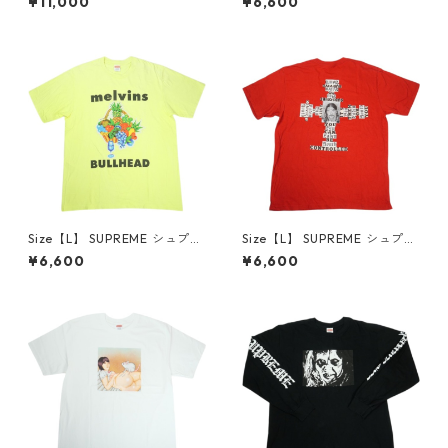
¥11,000
¥6,600
p White Tシャツ 白 【中古品-
Tee Black Tシャツ 黒 【中古
良い】 30014668
品-良い】 30014669
Size【L】 SUPREME シュプリ
Size【L】 SUPREME シュプリ
ーム 24SS Melvins Bullhead
ーム 25FW Dash Snow Tee R
¥6,600
¥6,600
Tee Fluorescent Yellow Tシ
ed Tシャツ 赤 【中古品-良
ャツ 黄 【中古品-良い】 300
い】 30014671
14670