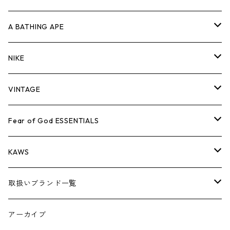
キャップ・ハット
パンツ
ジャケット
シャツ
スウェット/ニット
ロンT
Tシャツ
A BATHING APE
バッグ
キャップ・ハット
パンツ
ジャケット
シャツ
スウェット/ニット
ロンTEE
Tシャツ
NIKE
シューズ
バッグ
キャップ・ハット
パンツ
ジャケット
シャツ
スウェット/ニット
ロンTEE
シューズ
VINTAGE
AIR JORDAN 1
小物
シューズ
バッグ
キャップ・ハット
パンツ
ジャケット
シャツ
スウェット/ニット
アパレル・小物
Tシャツ
Fear of God ESSENTIALS
AIR JORDAN 3
コラボレーション
小物
シューズ
バッグ
キャップ・ハット
パンツ
ジャケット
シャツ
ロンTEE
Tシャツ
KAWS
AIR JORDAN 4
×THE NORTH FACE
シーズンアイテム
小物
シューズ
バッグ
キャップ
パンツ
ジャケット
スウェット/ニット
ロンTEE
アパレル
取扱いブランド一覧
AIR JORDAN 5
×COMME des GARCONS
26SS
BOX LOGOアイテム
小物
シューズ
バッグ
キャップ・ハット
パンツ
ジャケット
スウェット/ニット
小物
A
アーカイブ