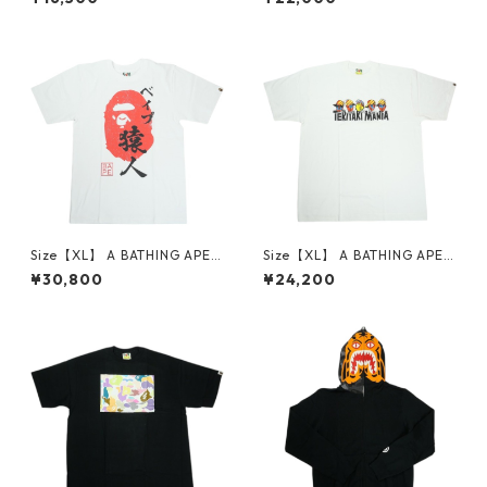
LD ENGLISH TEE BLACK Tシ
RAWN OUTLINE COLLEGE R
ャツ 黒 【新古品・未使用品】
ELAXED FIT TEE BLACK Tシ
30014617
ャツ 黒 【新古品・未使用品】
30014618
Size【XL】 A BATHING APE
Size【XL】 A BATHING APE
ア ベイシング エイプ 26SS AP
ア ベイシング エイプ ×TERIY
¥30,800
¥24,200
E HEAD SEAL TEE WHITE 日
AKI BOYZ FACE LOGO TEE T
本限定Tシャツ 白 【新古品・
シャツ 白 【中古品-ほぼ新
未使用品】 30014616
品】 30014448