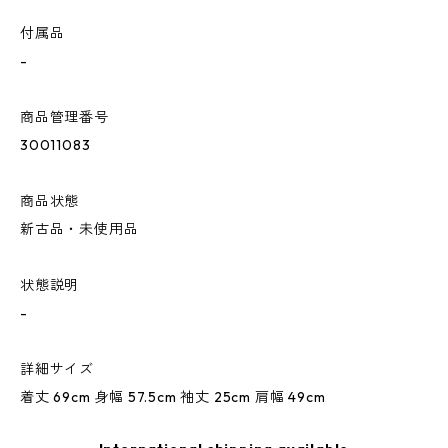
付属品
-
商品管理番号
30011083
商品状態
新古品・未使用品
状態説明
-
詳細サイズ
着丈 69cm 身幅 57.5cm 袖丈 25cm 肩幅 49cm