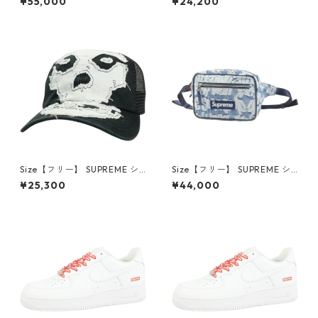
¥55,000
¥24,200
d Sweatshirt Black パーカー
d English Camp Cap Blue キ
黒 【中古品-良い】 3001469
ャンプキャップ インディゴ
9
【新古品・未使用品】 30014
619
Size【フリー】 SUPREME シ
Size【フリー】 SUPREME シ
ュプリーム ×The Misfits 26S
ュプリーム 22SS Fat Tip Jac
¥25,300
¥44,000
S Mesh Back 6-Panel Black
quard Denim Waist Bag Blu
キャップ 黒 【中古品-非常に
e ウエストバッグ インディゴ
良い】 30014698
【新古品・未使用品】 30014
607