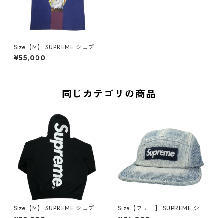
Size【M】 SUPREME シュプ
リーム ×MM6 Maison Margie
¥55,000
la 26SS Split S/S Top Navy T
シャツ 紺 【新古品・未使用
品】 30011083
同じカテゴリの商品
Size【M】 SUPREME シュプ
Size【フリー】 SUPREME シ
リーム Satin Applique Hoode
ュプリーム 26SS Stitched Ol