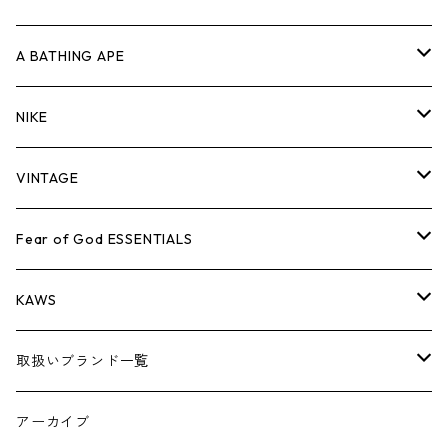
キャップ・ハット
パンツ
ジャケット
シャツ
スウェット/ニット
ロンT
Tシャツ
A BATHING APE
バッグ
キャップ・ハット
パンツ
ジャケット
シャツ
スウェット/ニット
ロンTEE
Tシャツ
NIKE
シューズ
バッグ
キャップ・ハット
パンツ
ジャケット
シャツ
スウェット/ニット
ロンTEE
シューズ
VINTAGE
AIR JORDAN 1
小物
シューズ
バッグ
キャップ・ハット
パンツ
ジャケット
シャツ
スウェット/ニット
アパレル・小物
Tシャツ
Fear of God ESSENTIALS
AIR JORDAN 3
コラボレーション
小物
シューズ
バッグ
キャップ・ハット
パンツ
ジャケット
シャツ
ロンTEE
Tシャツ
KAWS
AIR JORDAN 4
×THE NORTH FACE
シーズンアイテム
小物
シューズ
バッグ
キャップ
パンツ
ジャケット
スウェット/ニット
ロンTEE
アパレル
取扱いブランド一覧
AIR JORDAN 5
×COMME des GARCONS
26SS
BOX LOGOアイテム
小物
シューズ
バッグ
キャップ・ハット
パンツ
ジャケット
スウェット/ニット
小物
A
アーカイブ