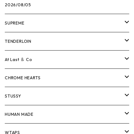
2026/08/05
SUPREME
Tシャツ
TENDERLOIN
ロンTEE
Tシャツ
At Last ＆ Co
スウェット/ニット
ロンTEE
Tシャツ
CHROME HEARTS
シャツ
スウェット/ニット
ロンTEE
Tシャツ
STUSSY
ジャケット
シャツ
スウェット/ニット
ロンTEE
Tシャツ
HUMAN MADE
パンツ
ジャケット
シャツ
スウェット/ニット
ロンTEE
Tシャツ
WTAPS