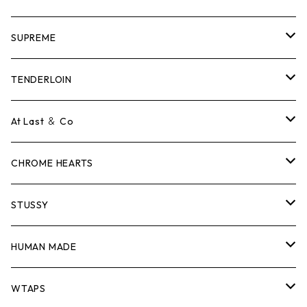
SUPREME
Tシャツ
TENDERLOIN
ロンTEE
Tシャツ
At Last ＆ Co
スウェット/ニット
ロンTEE
Tシャツ
CHROME HEARTS
シャツ
スウェット/ニット
ロンTEE
Tシャツ
STUSSY
ジャケット
シャツ
スウェット/ニット
ロンTEE
Tシャツ
HUMAN MADE
パンツ
ジャケット
シャツ
スウェット/ニット
ロンTEE
Tシャツ
WTAPS