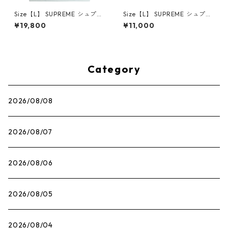
Size【L】 SUPREME シュプリ
Size【L】 SUPREME シュプリ
ーム 25SS Mouse Tee White
ーム ×The Exorcist 25FW Mo
¥19,800
¥11,000
Tシャツ 白 【新古品・未使用
ther L/S Tee Black ロンT 黒
品】 30014661
【中古品-良い】 30014666
Category
2026/08/08
2026/08/07
2026/08/06
2026/08/05
2026/08/04