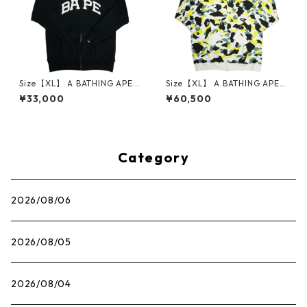
Size【XL】 A BATHING APE
Size【XL】 A BATHING APE
ア ベイシング エイプ BAPE L
ア ベイシング エイプ OSAKA
¥33,000
¥60,500
OGO THERMAL FULL ZIP HO
CITY CAMO ZIP UP HOODIE
ODIE ジップパーカー 黒 【中
大阪限定ジップパーカー 白
古品-良い】 30014437
【新古品・未使用品】 30014
442
Category
2026/08/06
2026/08/05
2026/08/04