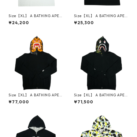
Size【XL】 A BATHING APE
Size【XL】 A BATHING APE
ア ベイシング エイプ ×TERIY
ア ベイシング エイプ MULTI C
¥24,200
¥25,300
AKI BOYZ FACE LOGO TEE T
AMO SCREEN TEE Tシャツ 黒
シャツ 白 【中古品-ほぼ新
【新古品・未使用品】 30014
品】 30014448
449
Size【XL】 A BATHING APE
Size【XL】 A BATHING APE
ア ベイシング エイプ FUNTHE
ア ベイシング エイプ SHARK
¥77,000
¥71,500
RA MILITIA TIGER FULL ZIP
FULL ZIP HOODIE ジップパー
HOODIE ジップパーカー 黒
カー 黒 【新古品・未使用品】
【新古品・未使用品】 30014
30014443
438