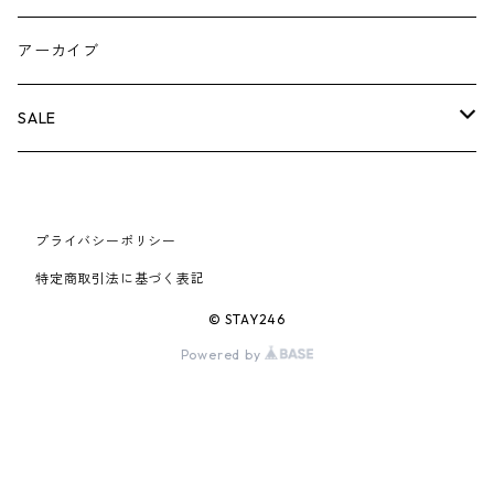
AIR JORDAN 5
×COMME des GARCONS
26SS
BOX LOGOアイテム
小物
シューズ
バッグ
キャップ・ハット
パンツ
ジャケット
スウェット/ニット
小物
A
アーカイブ
AIR JORDAN 6
×UNDERCOVER
25FW
パーカー/クルーネック
A BATHING APE
小物
小物
バッグ
キャップ・ハット
パンツ
シャツ
B
SALE
AIR JORDAN 11
×NIKE
25SS
ロンT
adidas
BBC
シューズ
バッグ
ジャケット
C
SUPREME
AIR FORCE 1
×VANS
24AW
Tシャツ
At Last ＆ Co
プライバシーポリシー
Bass Pro Shops
COOTIE PRODUCTIONS
ジャケット
小物
シューズ
パンツ
D
At Last ＆ Co
特定商取引法に基づく表記
AIR MAX
×Burberry
24SS
キャップ
ARC'TERYX
BEN DAVIS
Clarks
スウェット/パーカー
DESCENDANT
小物
キャップ
E
TENDERLOIN
© STAY246
AIR MORE UPTEMPO
Powered by
×Tiffany
23AW
ALICE HOLLYWOOD
BALENCIAGA
CHROME HEARTS
シャツ
drew house
EVANGELION:95
ジャケット
シャークアイテム
バッグ
F
CHROME HEARTS
AIR FOAMPOSITE
23SS
ASICS
Buffer
CHALLENGER
ロンT
Derby Of San Francisco
スウェット/パーカー
Fragment Design
Tシャツ
コラボレーション
シューズ
G
HUMAN MADE
BLAZER
22AW