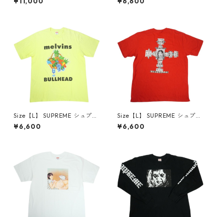
¥11,000
¥6,600
p White Tシャツ 白 【中古品-
Tee Black Tシャツ 黒 【中古
良い】 30014668
品-良い】 30014669
Size【L】 SUPREME シュプリ
Size【L】 SUPREME シュプリ
ーム 24SS Melvins Bullhead
ーム 25FW Dash Snow Tee R
¥6,600
¥6,600
Tee Fluorescent Yellow Tシ
ed Tシャツ 赤 【中古品-良
ャツ 黄 【中古品-良い】 300
い】 30014671
14670