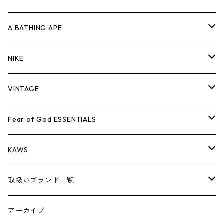
キャップ・ハット
パンツ
ジャケット
シャツ
スウェット/ニット
ロンT
Tシャツ
A BATHING APE
バッグ
キャップ・ハット
パンツ
ジャケット
シャツ
スウェット/ニット
ロンTEE
Tシャツ
NIKE
シューズ
バッグ
キャップ・ハット
パンツ
ジャケット
シャツ
スウェット/ニット
ロンTEE
シューズ
VINTAGE
AIR JORDAN 1
小物
シューズ
バッグ
キャップ・ハット
パンツ
ジャケット
シャツ
スウェット/ニット
アパレル・小物
Tシャツ
Fear of God ESSENTIALS
AIR JORDAN 3
コラボレーション
小物
シューズ
バッグ
キャップ・ハット
パンツ
ジャケット
シャツ
ロンTEE
Tシャツ
KAWS
AIR JORDAN 4
×THE NORTH FACE
シーズンアイテム
小物
シューズ
バッグ
キャップ
パンツ
ジャケット
スウェット/ニット
ロンTEE
アパレル
取扱いブランド一覧
AIR JORDAN 5
×COMME des GARCONS
26SS
BOX LOGOアイテム
小物
シューズ
バッグ
キャップ・ハット
パンツ
ジャケット
スウェット/ニット
小物
A
アーカイブ