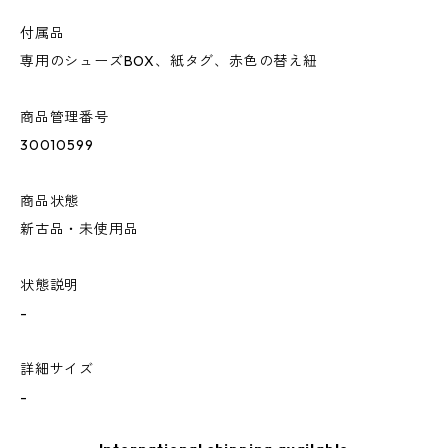
付属品
専用のシューズBOX、紙タグ、赤色の替え紐
商品管理番号
30010599
商品状態
新古品・未使用品
状態説明
-
詳細サイズ
-