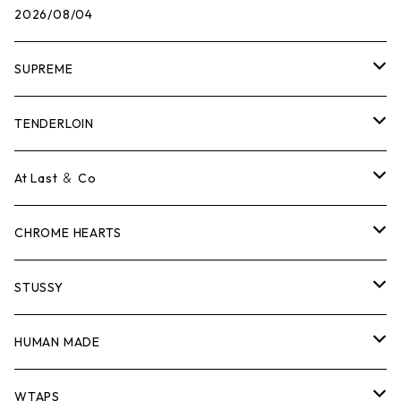
2026/08/04
SUPREME
Tシャツ
TENDERLOIN
ロンTEE
Tシャツ
At Last ＆ Co
スウェット/ニット
ロンTEE
Tシャツ
CHROME HEARTS
シャツ
スウェット/ニット
ロンTEE
Tシャツ
STUSSY
ジャケット
シャツ
スウェット/ニット
ロンTEE
Tシャツ
HUMAN MADE
パンツ
ジャケット
シャツ
スウェット/ニット
ロンTEE
Tシャツ
WTAPS