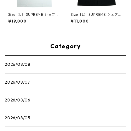
Size【L】 SUPREME シュプリ
Size【L】 SUPREME シュプリ
ーム 25SS Mouse Tee White
ーム ×The Exorcist 25FW Mo
¥19,800
¥11,000
Tシャツ 白 【新古品・未使用
ther L/S Tee Black ロンT 黒
品】 30014661
【中古品-良い】 30014666
Category
2026/08/08
2026/08/07
2026/08/06
2026/08/05