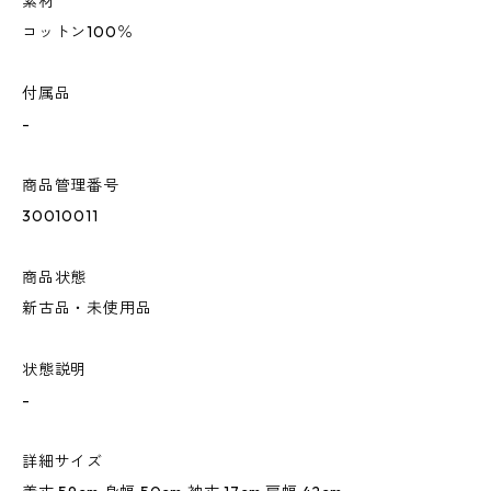
素材
コットン100％
付属品
-
商品管理番号
30010011
商品状態
新古品・未使用品
状態説明
-
詳細サイズ