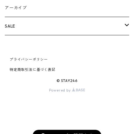
AIR JORDAN 5
×COMME des GARCONS
26SS
BOX LOGOアイテム
小物
シューズ
バッグ
キャップ・ハット
パンツ
ジャケット
スウェット/ニット
小物
A
アーカイブ
AIR JORDAN 6
×UNDERCOVER
25FW
パーカー/クルーネック
A BATHING APE
小物
小物
バッグ
キャップ・ハット
パンツ
シャツ
B
SALE
AIR JORDAN 11
×NIKE
25SS
ロンT
adidas
BBC
シューズ
バッグ
ジャケット
C
SUPREME
AIR FORCE 1
×VANS
24AW
Tシャツ
At Last ＆ Co
プライバシーポリシー
Bass Pro Shops
COOTIE PRODUCTIONS
ジャケット
小物
シューズ
パンツ
D
At Last ＆ Co
特定商取引法に基づく表記
AIR MAX
×Burberry
24SS
キャップ
ARC'TERYX
BEN DAVIS
Clarks
スウェット/パーカー
DESCENDANT
小物
キャップ
E
TENDERLOIN
© STAY246
AIR MORE UPTEMPO
Powered by
×Tiffany
23AW
ALICE HOLLYWOOD
BALENCIAGA
CHROME HEARTS
シャツ
drew house
EVANGELION:95
ジャケット
シャークアイテム
バッグ
F
CHROME HEARTS
AIR FOAMPOSITE
23SS
ASICS
Buffer
CHALLENGER
ロンT
Derby Of San Francisco
スウェット/パーカー
Fragment Design
Tシャツ
コラボレーション
シューズ
G
HUMAN MADE
BLAZER
22AW
Tシャツ
DEADLY DOLL
シャツ
Fear of God
ロンTEE