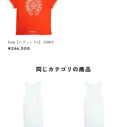
Size【レディースL】 CHROM
E HEARTS クロム・ハーツ RO
¥264,000
LLER SKATES SS HORSESHO
E RED/WHITE レディースTシ
ャツ 赤 【新古品・未使用品】
30010011
同じカテゴリの商品