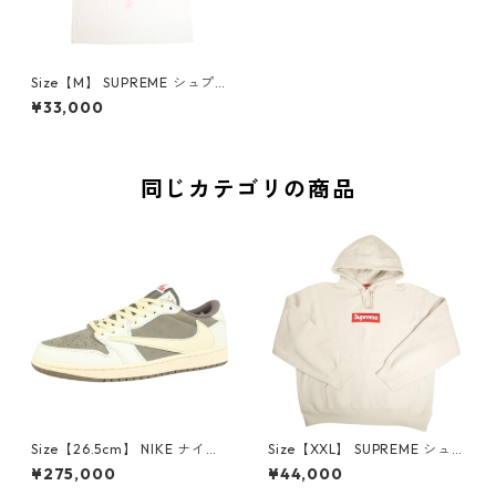
Size【M】 SUPREME シュプ
リーム 25SS Announcing Tee
¥33,000
White Tシャツ 白 【新古品・
未使用品】 30009910
同じカテゴリの商品
Size【26.5cm】 NIKE ナイキ
Size【XXL】 SUPREME シュ
×Travis Scott AIR JORDAN 1
プリーム 24AW Box Logo Ho
¥275,000
¥44,000
LOW Reverse Mocha DM786
oded Sweatshirt Stone ボッ