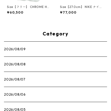
Size【フリー】 CHROME HEA
Size【27.0cm】 NIKE ナイキ
RTS クロム・ハーツ CH Cross
×Travis Scott AIR JORDAN 1
¥60,500
¥77,000
SINGLE Hoop Earring WHITE
LOW OG SP Muslin/Shy Pink
ピアス 白 【新古品・未使用
IQ7604-101 スニーカー ライ
品】 20830893
トピンク 【新古品・未使用
品】 30009628
Category
2026/08/09
2026/08/08
2026/08/07
2026/08/06
2026/08/05