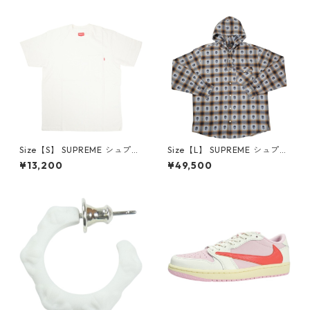
6-162 スニーカー 茶 【新古
クスロゴパーカー クリーム
品・未使用品】 20780008
【新古品・未使用品】 20823
462
Size【S】 SUPREME シュプリ
Size【L】 SUPREME シュプリ
ーム S/S Pocket Tee White T
ーム ×Number (N)ine 25FW
¥13,200
¥49,500
シャツ 白 【新古品・未使用
Hooded Flannel Shirt Blue
品】 20827285
長袖シャツ 青 【新古品・未使
用品】 20832641