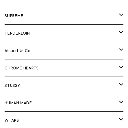
SUPREME
Tシャツ
TENDERLOIN
ロンTEE
Tシャツ
At Last ＆ Co
スウェット/ニット
ロンTEE
Tシャツ
CHROME HEARTS
シャツ
スウェット/ニット
ロンTEE
Tシャツ
STUSSY
ジャケット
シャツ
スウェット/ニット
ロンTEE
Tシャツ
HUMAN MADE
パンツ
ジャケット
シャツ
スウェット/ニット
ロンTEE
Tシャツ
WTAPS