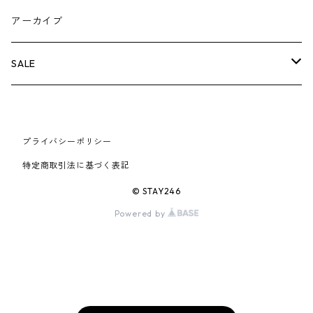
AIR JORDAN 5
×COMME des GARCONS
26SS
BOX LOGOアイテム
小物
シューズ
バッグ
キャップ・ハット
パンツ
ジャケット
スウェット/ニット
小物
A
アーカイブ
AIR JORDAN 6
×UNDERCOVER
25FW
パーカー/クルーネック
A BATHING APE
小物
小物
バッグ
キャップ・ハット
パンツ
シャツ
B
SALE
AIR JORDAN 11
×NIKE
25SS
ロンT
adidas
BBC
シューズ
バッグ
ジャケット
C
SUPREME
AIR FORCE 1
×VANS
24AW
Tシャツ
At Last ＆ Co
プライバシーポリシー
Bass Pro Shops
COOTIE PRODUCTIONS
ジャケット
小物
シューズ
パンツ
D
At Last ＆ Co
特定商取引法に基づく表記
AIR MAX
×Burberry
24SS
キャップ
ARC'TERYX
BEN DAVIS
Clarks
スウェット/パーカー
DESCENDANT
小物
キャップ
E
TENDERLOIN
© STAY246
AIR MORE UPTEMPO
Powered by
×Tiffany
23AW
ALICE HOLLYWOOD
BALENCIAGA
CHROME HEARTS
シャツ
drew house
EVANGELION:95
ジャケット
シャークアイテム
バッグ
F
CHROME HEARTS
AIR FOAMPOSITE
23SS
ASICS
Buffer
CHALLENGER
ロンT
Derby Of San Francisco
スウェット/パーカー
Fragment Design
Tシャツ
コラボレーション
シューズ
G
HUMAN MADE
BLAZER
22AW
Tシャツ
DEADLY DOLL
シャツ