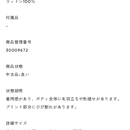
コットン100％
付属品
-
商品管理番号
30009672
商品状態
中古品-良い
状態説明
着用感があり、ボディ全体に毛羽立ちや色褪せがあります。
プリント部分にひび割れがあります。
詳細サイズ