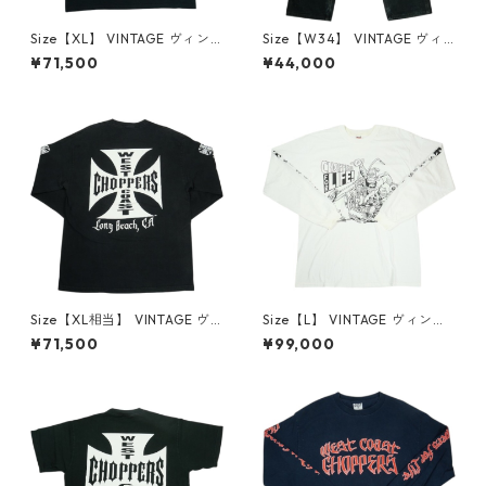
Size【XL】 VINTAGE ヴィン
Size【W34】 VINTAGE ヴィ
テージ West Coast Chopper
ンテージ Carhartt カーハー
¥71,500
¥44,000
s ウェストコーストチョッパー
ト Double Knee Painter Pan
ズ Iron Cross LS Tee ロンT 黒
ts Faded Black ダブルニーペ
【中古品-良い】 30013425
インターパンツ 黒 【中古品-
良い】 30013448
Size【XL相当】 VINTAGE ヴ
Size【L】 VINTAGE ヴィンテ
ィンテージ West Coast Chop
ージ West Coast Choppers
¥71,500
¥99,000
pers ウェストコーストチョッ
ウェストコーストチョッパー
パーズ Iron Cross LS Tee ロ
ズ Choppers For Life LS Tee
ンT 黒 【中古品-良い】 3001
ロンT 白 【中古品-良い】 30
3432
011772