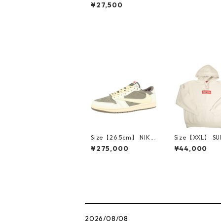
シュプリーム 26SS Ar
¥27,500
abic Box Tee Heathe
r Grey アラビックボ
ックスロゴTシャツ 灰
【新古品・未使用品】
30009398
Size【26.5cm】 NIKE
Size【XXL】 S
ナイキ ×Travis Scott
E シュプリーム 
¥275,000
¥44,000
AIR JORDAN 1 LOW
Box Logo Hood
Reverse Mocha DM7
eatshirt Ston
866-162 スニーカー
クスロゴパーカ
茶 【新古品・未使用
ーム 【新古品
品】 20780008
品】 20823462
2026/08/08