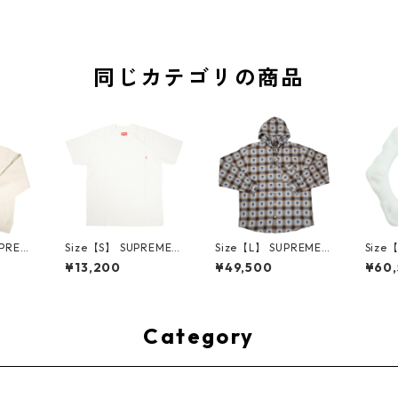
同じカテゴリの商品
UPREM
Size【S】 SUPREME
Size【L】 SUPREME
Size
24AW
シュプリーム S/S Poc
シュプリーム ×Numbe
ME H
¥13,200
¥49,500
¥60
ed Sw
ket Tee White Tシャ
r (N)ine 25FW Hoode
ハーツ 
e ボッ
ツ 白 【新古品・未使
d Flannel Shirt Blue
LE Ho
ー クリ
用品】 20827285
長袖シャツ 青 【新古
TE 
・未使用
品・未使用品】 2083
品・未
2641
0893
Category