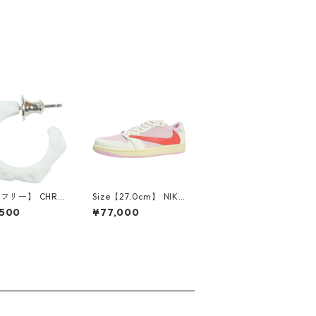
【フリー】 CHRO
Size【27.0cm】 NIKE
EARTS クロム・
ナイキ ×Travis Scott
,500
¥77,000
CH Cross SING
AIR JORDAN 1 LOW
op Earring WHI
OG SP Muslin/Shy Pi
ピアス 白 【新古
nk IQ7604-101 スニ
使用品】 2083
ーカー ライトピンク
【新古品・未使用品】
30009628