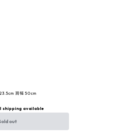
23.5cm 肩幅 50cm
l shipping available
Sold out