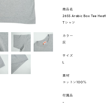
商品名
26SS Arabic Box Tee
Tシャツ
カラー
灰
サイズ
L
素材
コットン100％
付属品
-