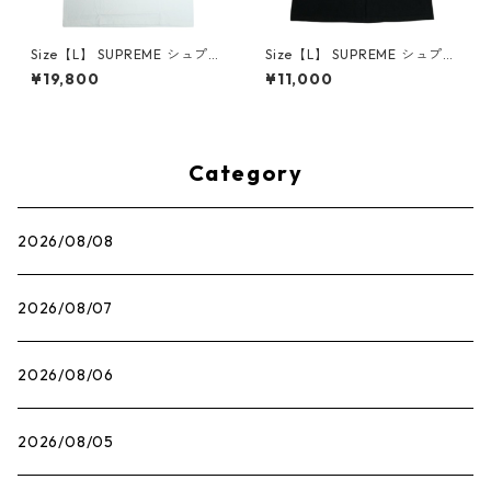
Size【L】 SUPREME シュプリ
Size【L】 SUPREME シュプリ
ーム 25SS Mouse Tee White
ーム ×The Exorcist 25FW Mo
¥19,800
¥11,000
Tシャツ 白 【新古品・未使用
ther L/S Tee Black ロンT 黒
品】 30014661
【中古品-良い】 30014666
Category
2026/08/08
2026/08/07
2026/08/06
2026/08/05