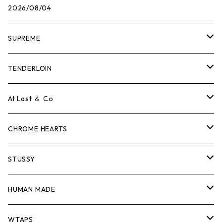
2026/08/04
SUPREME
Tシャツ
TENDERLOIN
ロンTEE
Tシャツ
At Last ＆ Co
スウェット/ニット
ロンTEE
Tシャツ
CHROME HEARTS
シャツ
スウェット/ニット
ロンTEE
Tシャツ
STUSSY
ジャケット
シャツ
スウェット/ニット
ロンTEE
Tシャツ
HUMAN MADE
パンツ
ジャケット
シャツ
スウェット/ニット
ロンTEE
Tシャツ
WTAPS