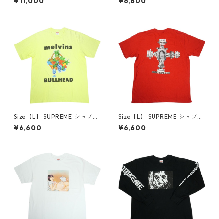
¥11,000
¥6,600
p White Tシャツ 白 【中古品-
Tee Black Tシャツ 黒 【中古
良い】 30014668
品-良い】 30014669
Size【L】 SUPREME シュプリ
Size【L】 SUPREME シュプリ
ーム 24SS Melvins Bullhead
ーム 25FW Dash Snow Tee R
¥6,600
¥6,600
Tee Fluorescent Yellow Tシ
ed Tシャツ 赤 【中古品-良
ャツ 黄 【中古品-良い】 300
い】 30014671
14670