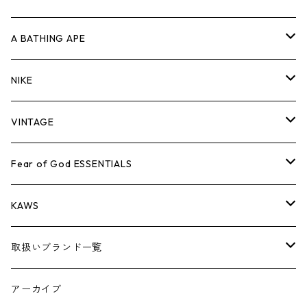
キャップ・ハット
パンツ
ジャケット
シャツ
スウェット/ニット
ロンT
Tシャツ
A BATHING APE
バッグ
キャップ・ハット
パンツ
ジャケット
シャツ
スウェット/ニット
ロンTEE
Tシャツ
NIKE
シューズ
バッグ
キャップ・ハット
パンツ
ジャケット
シャツ
スウェット/ニット
ロンTEE
シューズ
VINTAGE
AIR JORDAN 1
小物
シューズ
バッグ
キャップ・ハット
パンツ
ジャケット
シャツ
スウェット/ニット
アパレル・小物
Tシャツ
Fear of God ESSENTIALS
AIR JORDAN 3
コラボレーション
小物
シューズ
バッグ
キャップ・ハット
パンツ
ジャケット
シャツ
ロンTEE
Tシャツ
KAWS
AIR JORDAN 4
×THE NORTH FACE
シーズンアイテム
小物
シューズ
バッグ
キャップ
パンツ
ジャケット
スウェット/ニット
ロンTEE
アパレル
取扱いブランド一覧
AIR JORDAN 5
×COMME des GARCONS
26SS
BOX LOGOアイテム
小物
シューズ
バッグ
キャップ・ハット
パンツ
ジャケット
スウェット/ニット
小物
A
アーカイブ