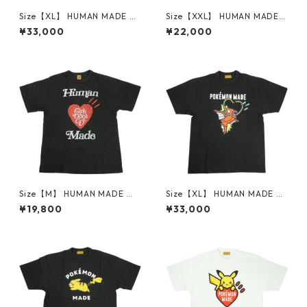
Size【XL】 HUMAN MADE ヒ
Size【XXL】 HUMAN MADE
ューマンメイド ×Coca-Cola
ヒューマンメイド 24SS HEAR
¥33,000
¥22,000
26SS GRAPHIC T-SHIRT XX31
T BADGE T-SHIRT WHITE HM
TE004 Tシャツ 白 【新古
27CS002 Tシャツ 白 【中古
品・未使用品】 30014427
品-ほぼ新品】 20798831
Size【M】 HUMAN MADE ヒ
Size【XL】 HUMAN MADE ヒ
ューマンメイド ×Girls Don't
ューマンメイド ×POKEMON
¥19,800
¥33,000
Cry T-Shirt Black Tシャツ 黒
MADE 26SS GRAPHIC T-SHIR
【中古品-良い】 30012451
T #3 BLACK コイキングTシャ
ツ 黒 【新古品・未使用品】 3
0009530