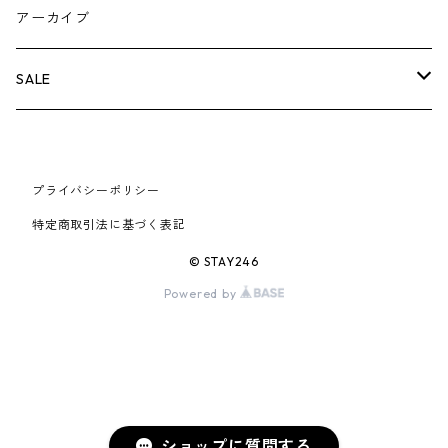
AIR JORDAN 5
×COMME des GARCONS
26SS
BOX LOGOアイテム
小物
シューズ
バッグ
キャップ・ハット
パンツ
ジャケット
スウェット/ニット
小物
A
アーカイブ
AIR JORDAN 6
×UNDERCOVER
25FW
パーカー/クルーネック
A BATHING APE
小物
小物
バッグ
キャップ・ハット
パンツ
シャツ
B
SALE
AIR JORDAN 11
×NIKE
25SS
ロンT
adidas
BBC
シューズ
バッグ
ジャケット
C
SUPREME
AIR FORCE 1
×VANS
24AW
Tシャツ
At Last ＆ Co
プライバシーポリシー
Bass Pro Shops
COOTIE PRODUCTIONS
ジャケット
小物
シューズ
パンツ
D
At Last ＆ Co
特定商取引法に基づく表記
AIR MAX
×Burberry
24SS
キャップ
ARC'TERYX
BEN DAVIS
Clarks
スウェット/パーカー
DESCENDANT
小物
キャップ
E
TENDERLOIN
© STAY246
AIR MORE UPTEMPO
Powered by
×Tiffany
23AW
ALICE HOLLYWOOD
BALENCIAGA
CHROME HEARTS
シャツ
drew house
EVANGELION:95
ジャケット
シャークアイテム
バッグ
F
CHROME HEARTS
AIR FOAMPOSITE
23SS
ASICS
Buffer
CHALLENGER
ロンT
Derby Of San Francisco
スウェット/パーカー
Fragment Design
Tシャツ
コラボレーション
シューズ
G
HUMAN MADE
BLAZER
22AW
Tシャツ
DEADLY DOLL
シャツ
Fear of God
ロンTEE
Girls Don't Cry
小物
H
WTAPS
ショップに質問する