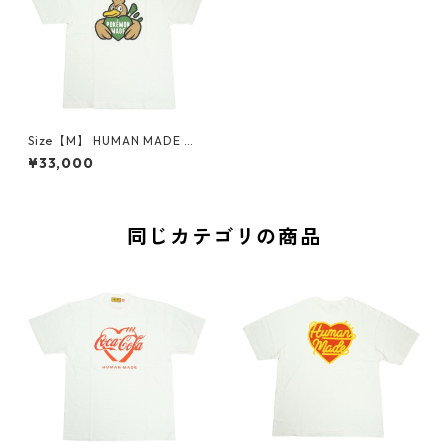
Size【M】 HUMAN MADE ヒ
ューマンメイド ×POKEMON
¥33,000
MADE 26SS GRAPHIC T-SHIR
T #2 WHITE カモネギTシャツ
白 【新古品・未使用品】 300
09296
同じカテゴリの商品