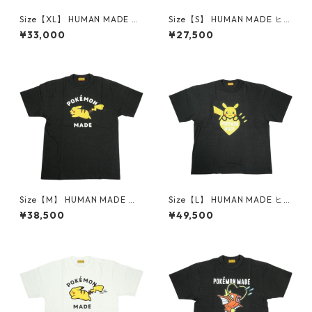
Size【XL】 HUMAN MADE ヒ
Size【S】 HUMAN MADE ヒュ
ューマンメイド ×Coca-Cola
ーマンメイド 26SS Heart T-S
¥33,000
¥27,500
26SS GRAPHIC T-SHIRT XX31
hirt Black/Pink 原宿店限定T
TE004 Tシャツ 白 【新古
シャツ 黒 【新古品・未使用
品・未使用品】 30014427
品】 30012916
Size【M】 HUMAN MADE ヒ
Size【L】 HUMAN MADE ヒュ
ューマンメイド ×POKEMON
ーマンメイド ×POKEMON MA
¥38,500
¥49,500
MADE 26SS GRAPHIC T-SHIR
DE 25AW GRAPHIC T-SHIRT
T #1 BLACK ピカチュウTシャ
BLACK 心斎橋限定 ピカチュウ
ツ 黒 【新古品・未使用品】 3
Tシャツ 黒 【新古品・未使用
0012719
品】 30011002