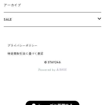
AIR JORDAN 5
×COMME des GARCONS
26SS
BOX LOGOアイテム
小物
シューズ
バッグ
キャップ・ハット
パンツ
ジャケット
スウェット/ニット
小物
A
アーカイブ
AIR JORDAN 6
×UNDERCOVER
25FW
パーカー/クルーネック
A BATHING APE
小物
小物
バッグ
キャップ・ハット
パンツ
シャツ
B
SALE
AIR JORDAN 11
×NIKE
25SS
ロンT
adidas
BBC
シューズ
バッグ
ジャケット
C
SUPREME
AIR FORCE 1
×VANS
24AW
Tシャツ
At Last ＆ Co
プライバシーポリシー
Bass Pro Shops
COOTIE PRODUCTIONS
ジャケット
小物
シューズ
パンツ
D
At Last ＆ Co
特定商取引法に基づく表記
AIR MAX
×Burberry
24SS
キャップ
ARC'TERYX
BEN DAVIS
Clarks
スウェット/パーカー
DESCENDANT
小物
キャップ
E
TENDERLOIN
© STAY246
AIR MORE UPTEMPO
Powered by
×Tiffany
23AW
ALICE HOLLYWOOD
BALENCIAGA
CHROME HEARTS
シャツ
drew house
EVANGELION:95
ジャケット
シャークアイテム
バッグ
F
CHROME HEARTS
AIR FOAMPOSITE
23SS
ASICS
Buffer
CHALLENGER
ロンT
Derby Of San Francisco
スウェット/パーカー
Fragment Design
Tシャツ
コラボレーション
シューズ
G
HUMAN MADE
BLAZER
22AW
Tシャツ
DEADLY DOLL
シャツ
Fear of God
ロンTEE
Girls Don't Cry