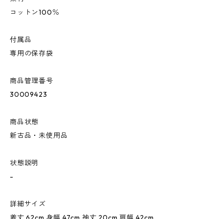
コットン100％
付属品
専用の保存袋
商品管理番号
30009423
商品状態
新古品・未使用品
状態説明
-
詳細サイズ
着丈 62cm 身幅 47cm 袖丈 20cm 肩幅 42cm