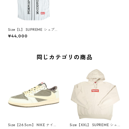
Size【L】 SUPREME シュプリ
ーム ×Homerun 25SS Baseba
¥44,000
ll jersey Stripe ベースボール
ジャージ 白黒 【新古品・未使
用品】 30009404
同じカテゴリの商品
Size【26.5cm】 NIKE ナイキ
Size【XXL】 SUPREME シュ