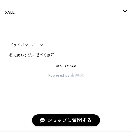
AIR JORDAN 6
×UNDERCOVER
25FW
パーカー/クルーネック
A BATHING APE
小物
小物
バッグ
キャップ・ハット
パンツ
シャツ
B
SALE
AIR JORDAN 11
×NIKE
25SS
ロンT
adidas
BBC
シューズ
バッグ
ジャケット
C
SUPREME
AIR FORCE 1
×VANS
24AW
Tシャツ
At Last ＆ Co
プライバシーポリシー
Bass Pro Shops
COOTIE PRODUCTIONS
ジャケット
小物
シューズ
パンツ
D
At Last ＆ Co
特定商取引法に基づく表記
AIR MAX
×Burberry
24SS
キャップ
ARC'TERYX
BEN DAVIS
Clarks
スウェット/パーカー
DESCENDANT
小物
キャップ
E
TENDERLOIN
© STAY246
AIR MORE UPTEMPO
Powered by
×Tiffany
23AW
ALICE HOLLYWOOD
BALENCIAGA
CHROME HEARTS
シャツ
drew house
EVANGELION:95
ジャケット
シャークアイテム
バッグ
F
CHROME HEARTS
AIR FOAMPOSITE
23SS
ASICS
Buffer
CHALLENGER
ロンT
Derby Of San Francisco
スウェット/パーカー
Fragment Design
Tシャツ
コラボレーション
シューズ
G
HUMAN MADE
BLAZER
22AW
Tシャツ
DEADLY DOLL
シャツ
Fear of God
ロンTEE
Girls Don't Cry
小物
H
WTAPS
ショップに質問する
DUNK
22SS
パンツ
Dickies