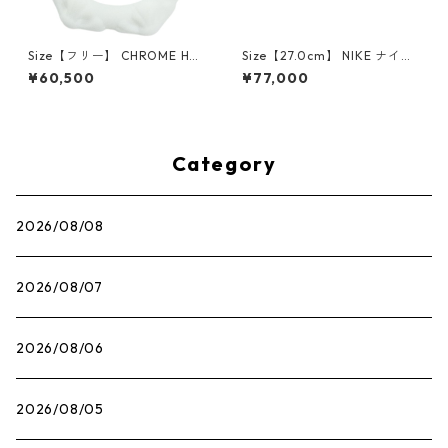
Size【フリー】 CHROME HEA
Size【27.0cm】 NIKE ナイキ
RTS クロム・ハーツ CH Cross
×Travis Scott AIR JORDAN 1
¥60,500
¥77,000
SINGLE Hoop Earring WHITE
LOW OG SP Muslin/Shy Pink
ピアス 白 【新古品・未使用
IQ7604-101 スニーカー ライ
品】 20830893
トピンク 【新古品・未使用
品】 30009628
Category
2026/08/08
2026/08/07
2026/08/06
2026/08/05