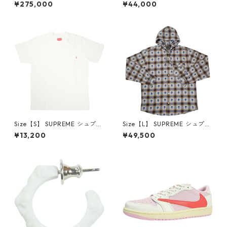
×Travis Scott AIR JORDAN 1
プリーム 24AW Box Logo Ho
¥275,000
¥44,000
LOW Reverse Mocha DM786
oded Sweatshirt Stone ボッ
6-162 スニーカー 茶 【新古
クスロゴパーカー クリーム
品・未使用品】 20780008
【新古品・未使用品】 20823
462
Size【S】 SUPREME シュプリ
Size【L】 SUPREME シュプリ
ーム S/S Pocket Tee White T
ーム ×Number (N)ine 25FW
¥13,200
¥49,500
シャツ 白 【新古品・未使用
Hooded Flannel Shirt Blue
品】 20827285
長袖シャツ 青 【新古品・未使
用品】 20832641