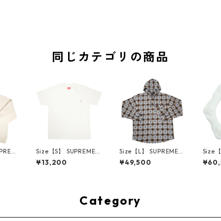
同じカテゴリの商品
UPREM
Size【S】 SUPREME
Size【L】 SUPREME
Size
24AW
シュプリーム S/S Poc
シュプリーム ×Numbe
ME H
¥13,200
¥49,500
¥60
ed Sw
ket Tee White Tシャ
r (N)ine 25FW Hoode
ハーツ 
e ボッ
ツ 白 【新古品・未使
d Flannel Shirt Blue
LE Ho
ー クリ
用品】 20827285
長袖シャツ 青 【新古
TE 
・未使用
品・未使用品】 2083
品・未
2641
0893
Category