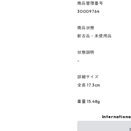
商品管理番号
30009764
商品状態
新古品・未使用品
状態説明
-
詳細サイズ
全長 17.3cm
重量 15.48g
Internationa