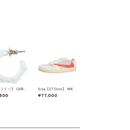
【フリー】 CHRO
Size【27.0cm】 NIKE
EARTS クロム・
ナイキ ×Travis Scott
,500
¥77,000
CH Cross SING
AIR JORDAN 1 LOW
op Earring WHI
OG SP Muslin/Shy Pi
ピアス 白 【新古
nk IQ7604-101 スニ
使用品】 2083
ーカー ライトピンク
【新古品・未使用品】
30009628