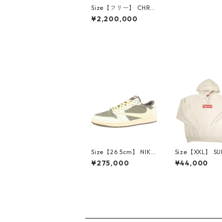
Size【フリー】 CHRO
ME HEARTS クロム・
¥2,200,000
ハーツ TINY E CH PLS
BRACELET GOLD L11
ブレスレット 金 【新
古品・未使用品】 30
009764
Size【26.5cm】 NIKE
Size【XXL】 S
ナイキ ×Travis Scott
E シュプリーム 
¥275,000
¥44,000
AIR JORDAN 1 LOW
Box Logo Hood
Reverse Mocha DM7
eatshirt Ston
866-162 スニーカー
クスロゴパーカ
茶 【新古品・未使用
ーム 【新古品
品】 20780008
品】 20823462