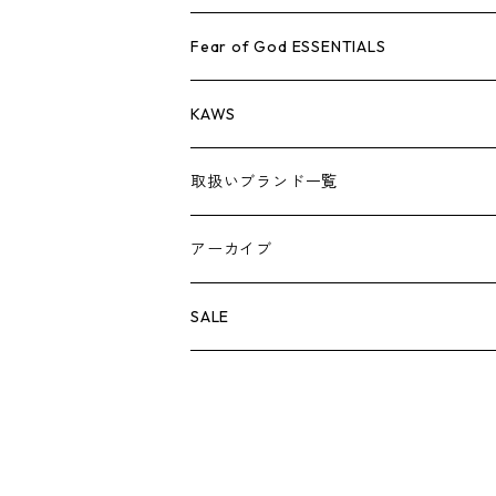
AIR JORDAN 1
小物
シューズ
バッグ
キャップ・ハット
パンツ
ジャケット
シャツ
スウェット/ニット
アパレル・小物
Tシャツ
Fear of God ESSENTIALS
AIR JORDAN 3
コラボレーション
小物
シューズ
バッグ
キャップ・ハット
パンツ
ジャケット
シャツ
ロンTEE
Tシャツ
KAWS
AIR JORDAN 4
×THE NORTH FACE
シーズンアイテム
小物
シューズ
バッグ
キャップ
パンツ
ジャケット
スウェット/ニット
ロンTEE
アパレル
取扱いブランド一覧
AIR JORDAN 5
×COMME des GARCONS
26SS
BOX LOGOアイテム
小物
シューズ
バッグ
キャップ・ハット
パンツ
ジャケット
スウェット/ニット
小物
A
アーカイブ
AIR JORDAN 6
×UNDERCOVER
25FW
パーカー/クルーネック
A BATHING APE
小物
小物
バッグ
キャップ・ハット
パンツ
シャツ
B
SALE
AIR JORDAN 11
×NIKE
25SS
ロンT
adidas
BBC
シューズ
バッグ
ジャケット
C
SUPREME
AIR FORCE 1
×VANS
24AW
Tシャツ
At Last ＆ Co
Bass Pro Shops
COOTIE PRODUCTIONS
ジャケット
小物
シューズ
パンツ
D
At Last ＆ Co
AIR MAX
×Burberry