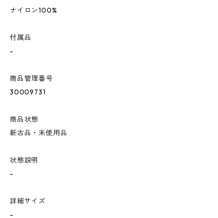
ナイロン100%
付属品
-
商品管理番号
30009731
商品状態
新古品・未使用品
状態説明
-
詳細サイズ
-