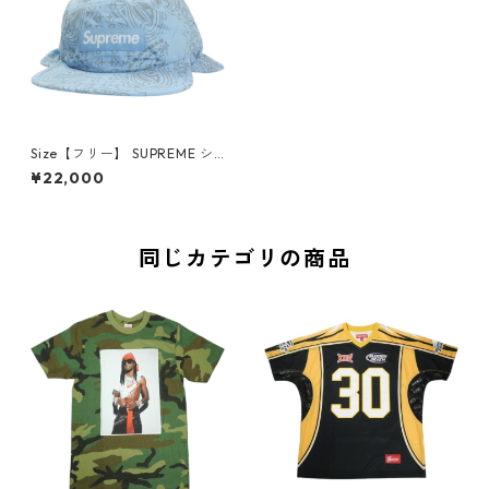
Size【フリー】 SUPREME シ
ュプリーム 26SS Reflective B
¥22,000
andana Sunshield Camp Ca
p Light Blue キャンプキャッ
プ 水色 【新古品・未使用品】
30009731
同じカテゴリの商品