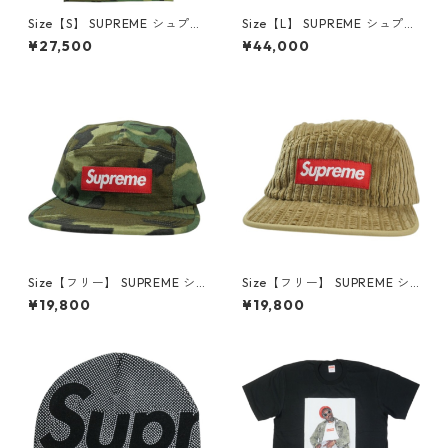
Size【S】 SUPREME シュプリ
Size【L】 SUPREME シュプリ
ーム 25FW Playboi Carti Tee
ーム 24SS Sudden Death Fo
¥27,500
¥44,000
Woodland Camo Tシャツ 緑
otball Jersey Black フットボ
【新古品・未使用品】 30014
ールトップ 黒 【中古品-非常
608
に良い】 30014604
Size【フリー】 SUPREME シ
Size【フリー】 SUPREME シ
ュプリーム 15SS Military Prin
ュプリーム 19SS Rope Cordur
¥19,800
¥19,800
ted Camo Camp Cap Woodl
oy Camp Cap Brown キャン
and Camo キャンプキャップ
プキャップ 茶 【中古品-非常
緑 【中古品-非常に良い】 30
に良い】 30014606
014605