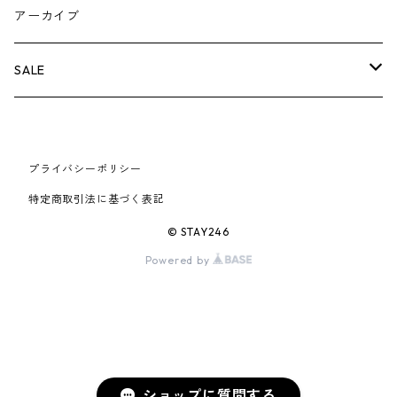
AIR JORDAN 5
×COMME des GARCONS
26SS
BOX LOGOアイテム
小物
シューズ
バッグ
キャップ・ハット
パンツ
ジャケット
スウェット/ニット
小物
A
アーカイブ
AIR JORDAN 6
×UNDERCOVER
25FW
パーカー/クルーネック
A BATHING APE
小物
小物
バッグ
キャップ・ハット
パンツ
シャツ
B
SALE
AIR JORDAN 11
×NIKE
25SS
ロンT
adidas
BBC
シューズ
バッグ
ジャケット
C
SUPREME
AIR FORCE 1
×VANS
24AW
Tシャツ
At Last ＆ Co
プライバシーポリシー
Bass Pro Shops
COOTIE PRODUCTIONS
ジャケット
小物
シューズ
パンツ
D
At Last ＆ Co
特定商取引法に基づく表記
AIR MAX
×Burberry
24SS
キャップ
ARC'TERYX
BEN DAVIS
Clarks
スウェット/パーカー
DESCENDANT
小物
キャップ
E
TENDERLOIN
© STAY246
AIR MORE UPTEMPO
Powered by
×Tiffany
23AW
ALICE HOLLYWOOD
BALENCIAGA
CHROME HEARTS
シャツ
drew house
EVANGELION:95
ジャケット
シャークアイテム
バッグ
F
CHROME HEARTS
AIR FOAMPOSITE
23SS
ASICS
Buffer
CHALLENGER
ロンT
Derby Of San Francisco
スウェット/パーカー
Fragment Design
Tシャツ
コラボレーション
シューズ
G
HUMAN MADE
BLAZER
22AW
Tシャツ
DEADLY DOLL
シャツ
Fear of God
ロンTEE
Girls Don't Cry
小物
H
WTAPS
ショップに質問する